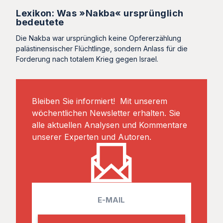
Lexikon: Was »Nakba« ursprünglich
bedeutete
Die Nakba war ursprünglich keine Opfererzählung
palästinensischer Flüchtlinge, sondern Anlass für die
Forderung nach totalem Krieg gegen Israel.
Bleiben Sie informiert! Mit unserem
wöchentlichen Newsletter erhalten. Sie
alle aktuellen Analysen und Kommentare
unserer Experten und Autoren.
E
m
a