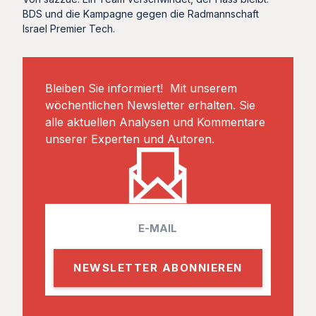
BDS und die Kampagne gegen die Radmannschaft
Israel Premier Tech.
Bleiben Sie informiert! Mit unserem
wöchentlichen Newsletter erhalten. Sie
alle aktuellen Analysen und Kommentare
unserer Experten und Autoren.
E
m
a
i
l