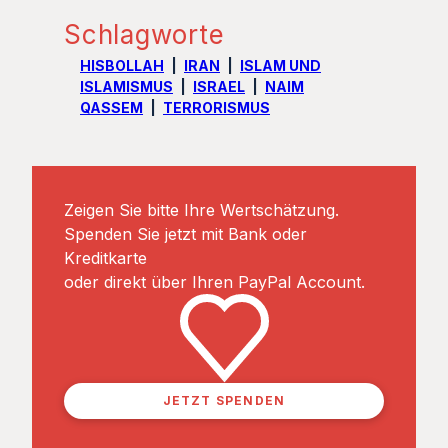
Schlagworte
HISBOLLAH
IRAN
ISLAM UND
ISLAMISMUS
ISRAEL
NAIM
QASSEM
TERRORISMUS
Zeigen Sie bitte Ihre Wertschätzung.
Spenden Sie jetzt mit Bank oder
Kreditkarte
oder direkt über Ihren PayPal Account.
JETZT SPENDEN