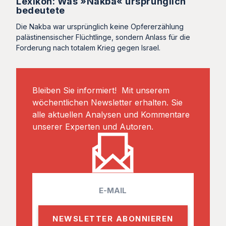
Lexikon: Was »Nakba« ursprünglich
bedeutete
Die Nakba war ursprünglich keine Opfererzählung
palästinensischer Flüchtlinge, sondern Anlass für die
Forderung nach totalem Krieg gegen Israel.
Bleiben Sie informiert! Mit unserem
wöchentlichen Newsletter erhalten. Sie
alle aktuellen Analysen und Kommentare
unserer Experten und Autoren.
E
m
a
i