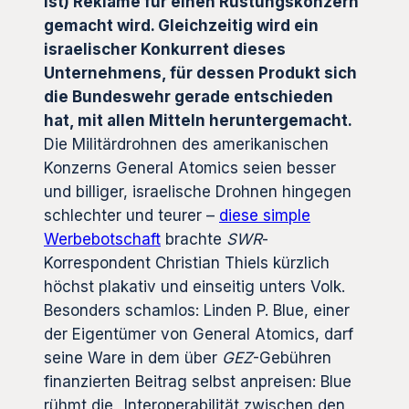
ist) Reklame für einen Rüstungskonzern
gemacht wird. Gleichzeitig wird ein
israelischer Konkurrent dieses
Unternehmens, für dessen Produkt sich
die Bundeswehr gerade entschieden
hat, mit allen Mitteln heruntergemacht.
Die Militärdrohnen des amerikanischen
Konzerns General Atomics seien besser
und billiger, israelische Drohnen hingegen
schlechter und teurer –
diese simple
Werbebotschaft
brachte
SWR
-
Korrespondent Christian Thiels kürzlich
höchst plakativ und einseitig unters Volk.
Besonders schamlos: Linden P. Blue, einer
der Eigentümer von General Atomics, darf
seine Ware in dem über
GEZ
-Gebühren
finanzierten Beitrag selbst anpreisen: Blue
rühmt die „Interoperabilität zwischen den