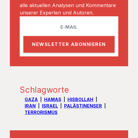
alle aktuellen Analysen und Kommentare
unserer Experten und Autoren.
E
m
a
i
l
Schlagworte
GAZA
HAMAS
HISBOLLAH
IRAN
ISRAEL
PALÄSTINENSER
TERRORISMUS