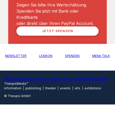
Zeigen Sie bitte Ihre Wertschätzung.
Spenden Sie jetzt mit Bank oder
Kreditkarte
oder direkt über Ihren PayPal Account.
JETZT SPENDEN
NEWSLETTER
LEXIKON
SPENDEN
MENA TALK
ÜBER UNS
IMPRESSUM
DATENSCHUTZ
NUTZUNGSBEDINGUNGEN
ThespisMedia™
information | publishing | theater | events | arts | exhibitions
© Thespis GmbH