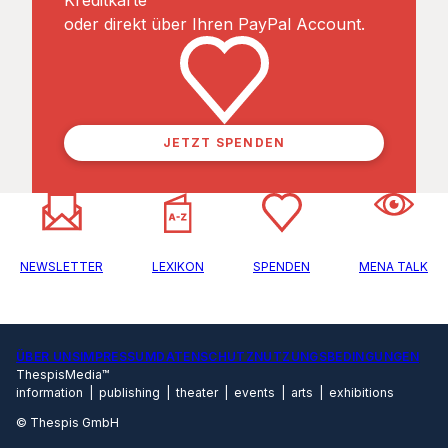
Kreditkarte
oder direkt über Ihren PayPal Account.
JETZT SPENDEN
NEWSLETTER
LEXIKON
SPENDEN
MENA TALK
ÜBER UNS
IMPRESSUM
DATENSCHUTZ
NUTZUNGSBEDINGUNGEN
ThespisMedia™
information | publishing | theater | events | arts | exhibitions
© Thespis GmbH