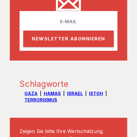
E
m
a
i
l
Schlagworte
GAZA
HAMAS
ISRAEL
ISTGH
TERRORISMUS
Zeigen Sie bitte Ihre Wertschätzung.