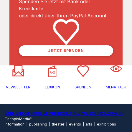
Spenden Sie jetzt mit Bank oder
Kreditkarte
oder direkt über Ihren PayPal Account.
JETZT SPENDEN
NEWSLETTER
LEXIKON
SPENDEN
MENA TALK
ÜBER UNS
IMPRESSUM
DATENSCHUTZ
NUTZUNGSBEDINGUNGEN
ThespisMedia™
information | publishing | theater | events | arts | exhibitions