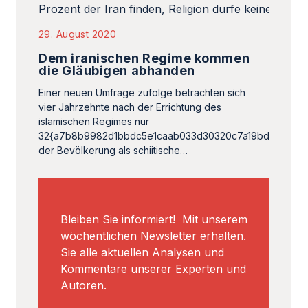
29. August 2020
Dem iranischen Regime kommen
die Gläubigen abhanden
Einer neuen Umfrage zufolge betrachten sich
vier Jahrzehnte nach der Errichtung des
islamischen Regimes nur
32{a7b8b9982d1bbdc5e1caab033d30320c7a19bdb9cd037
der Bevölkerung als schiitische…
Bleiben Sie informiert! Mit unserem
wöchentlichen Newsletter erhalten.
Sie alle aktuellen Analysen und
Kommentare unserer Experten und
Autoren.