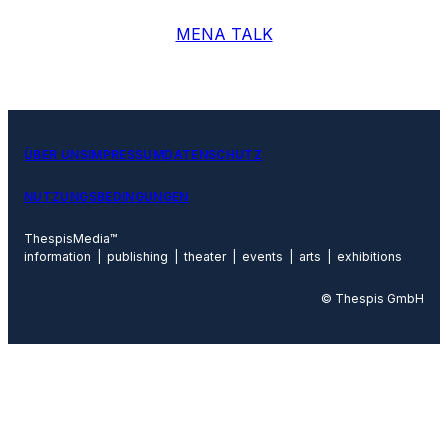
MENA TALK
ÜBER UNS
IMPRESSUM
DATENSCHUTZ
NUTZUNGSBEDINGUNGEN
ThespisMedia™
information | publishing | theater | events | arts | exhibitions
© Thespis GmbH