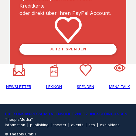
Kreditkarte
oder direkt über Ihren PayPal Account.
JETZT SPENDEN
NEWSLETTER
LEXIKON
SPENDEN
MENA TALK
ÜBER UNS
IMPRESSUM
DATENSCHUTZ
NUTZUNGSBEDINGUNGEN
ThespisMedia™
information | publishing | theater | events | arts | exhibitions
© Thespis GmbH