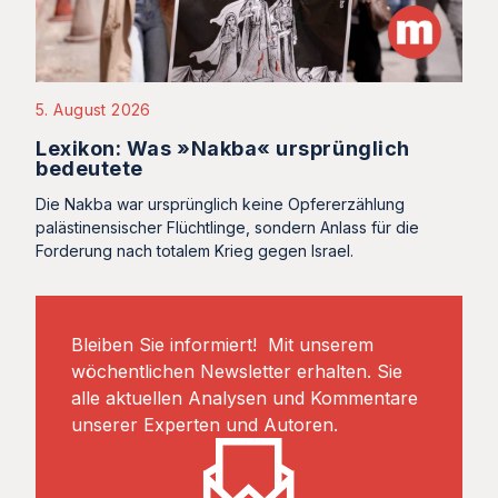
5. August 2026
Lexikon: Was »Nakba« ursprünglich
bedeutete
Die Nakba war ursprünglich keine Opfererzählung
palästinensischer Flüchtlinge, sondern Anlass für die
Forderung nach totalem Krieg gegen Israel.
Bleiben Sie informiert! Mit unserem
wöchentlichen Newsletter erhalten. Sie
alle aktuellen Analysen und Kommentare
unserer Experten und Autoren.