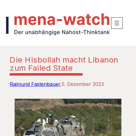
Die Hisbollah macht Libanon
zum Failed State
Raimund Fastenbauer
5. Dezember 2023