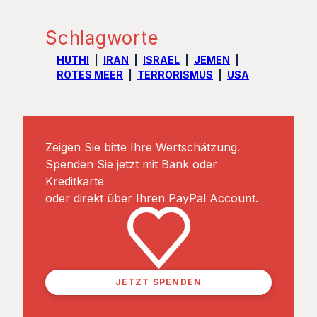
Schlagworte
HUTHI
IRAN
ISRAEL
JEMEN
ROTES MEER
TERRORISMUS
USA
Zeigen Sie bitte Ihre Wertschätzung.
Spenden Sie jetzt mit Bank oder
Kreditkarte
oder direkt über Ihren PayPal Account.
JETZT SPENDEN