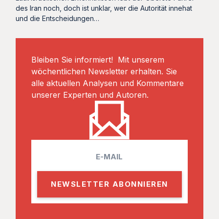
des Iran noch, doch ist unklar, wer die Autorität innehat
und die Entscheidungen…
Bleiben Sie informiert! Mit unserem
wöchentlichen Newsletter erhalten. Sie
alle aktuellen Analysen und Kommentare
unserer Experten und Autoren.
E
m
a
i
l