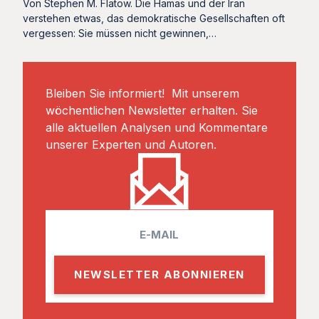
Von Stephen M. Flatow. Die Hamas und der Iran
verstehen etwas, das demokratische Gesellschaften oft
vergessen: Sie müssen nicht gewinnen,…
Bleiben Sie informiert! Mit unserem
wöchentlichen Newsletter erhalten. Sie
alle aktuellen Analysen und Kommentare
unserer Experten und Autoren.
E
m
a
i
l