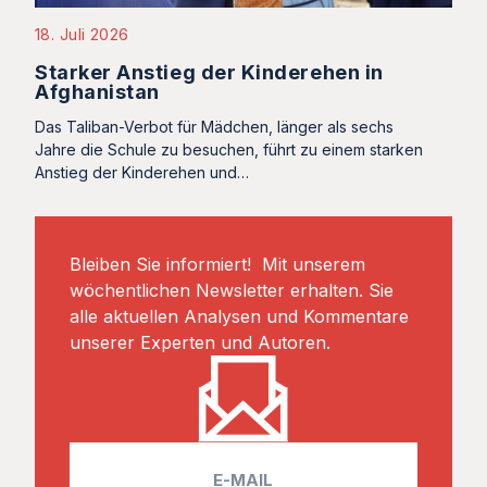
18. Juli 2026
Starker Anstieg der Kinderehen in
Afghanistan
Das Taliban-Verbot für Mädchen, länger als sechs
Jahre die Schule zu besuchen, führt zu einem starken
Anstieg der Kinderehen und…
Bleiben Sie informiert! Mit unserem
wöchentlichen Newsletter erhalten. Sie
alle aktuellen Analysen und Kommentare
unserer Experten und Autoren.
E