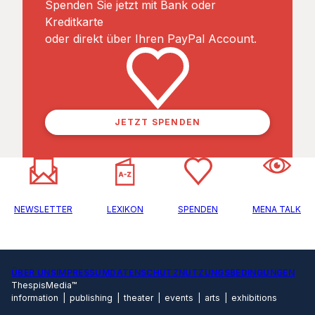
Spenden Sie jetzt mit Bank oder
Kreditkarte
oder direkt über Ihren PayPal Account.
JETZT SPENDEN
NEWSLETTER
LEXIKON
SPENDEN
MENA TALK
ÜBER UNS
IMPRESSUM
DATENSCHUTZ
NUTZUNGSBEDINGUNGEN
ThespisMedia™
information | publishing | theater | events | arts | exhibitions