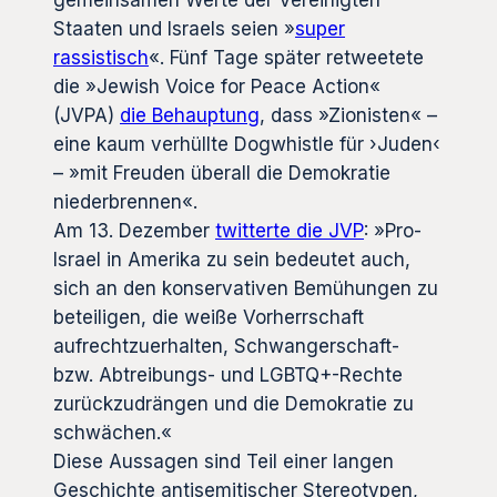
gemeinsamen Werte der Vereinigten
Staaten und Israels seien »
super
rassistisch
«. Fünf Tage später retweetete
die »Jewish Voice for Peace Action«
(JVPA)
die Behauptung
, dass »Zionisten« –
eine kaum verhüllte Dogwhistle für ›Juden‹
– »mit Freuden überall die Demokratie
niederbrennen«.
Am 13. Dezember
twitterte die JVP
: »Pro-
Israel in Amerika zu sein bedeutet auch,
sich an den konservativen Bemühungen zu
beteiligen, die weiße Vorherrschaft
aufrechtzuerhalten, Schwangerschaft-
bzw. Abtreibungs- und LGBTQ+-Rechte
zurückzudrängen und die Demokratie zu
schwächen.«
Diese Aussagen sind Teil einer langen
Geschichte antisemitischer Stereotypen,