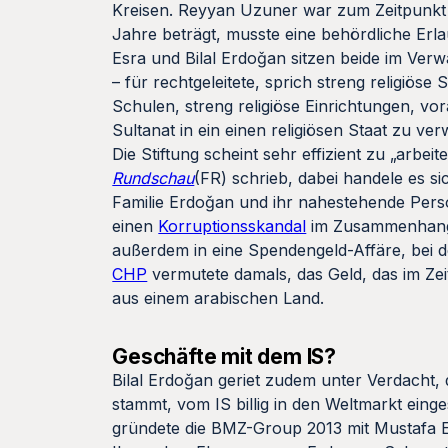
Kreisen. Reyyan Uzuner war zum Zeitpunkt der
Jahre beträgt, musste eine behördliche Erla
Esra und Bilal Erdoǧan sitzen beide im Ver
– für rechtgeleitete, sprich streng religiös
Schulen, streng religiöse Einrichtungen, vo
Sultanat in ein einen religiösen Staat zu ve
Die Stiftung scheint sehr effizient zu „arbe
Rundschau
(FR) schrieb, dabei handele es s
Familie Erdoǧan und ihr nahestehende Person
einen
Korruptionsskandal
im Zusammenhang m
außerdem in eine Spendengeld-Affäre, bei 
CHP
vermutete damals, das Geld, das im Ze
aus einem arabischen Land.
Geschäfte mit dem IS?
Bilal Erdoǧan geriet zudem unter Verdacht,
stammt, vom IS billig in den Weltmarkt eing
gründete die BMZ-Group 2013 mit Mustafa 