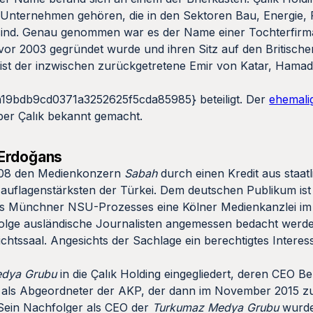
 Unternehmen gehören, die in den Sektoren Bau, Energie, 
g sind. Genau genommen war es der Name einer Tochterfirm
 vor 2003 gegründet wurde und ihren Sitz auf den Britisch
ist der inzwischen zurückgetretene Emir von Katar, Hamad 
9bdb9cd0371a3252625f5cda85985} beteiligt. Der
ehemali
ber Çalık bekannt gemacht.
 Erdoǧans
e 2008 den Medienkonzern
Sabah
durch einen Kredit aus staa
r auflagenstärksten der Türkei. Dem deutschen Publikum ist 
es Münchner NSU-Prozesses eine Kölner Medienkanzlei im
ufolge ausländische Journalisten angemessen bedacht werd
chtssaal. Angesichts der Sachlage ein berechtigtes Interes
dya Grubu
in die Çalık Holding eingegliedert, deren CEO B
hst als Abgeordneter der AKP, der dann im November 2015 z
Sein Nachfolger als CEO der
Turkumaz Medya Grubu
wurde