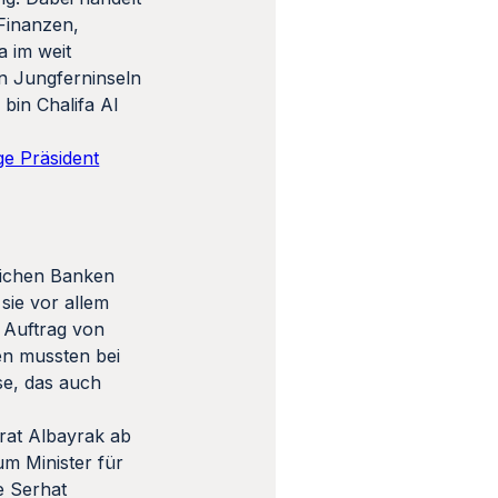
Finanzen,
a im weit
en Jungferninseln
bin Chalifa Al
ge Präsident
tlichen Banken
sie vor allem
 Auftrag von
en mussten bei
se, das auch
erat Albayrak ab
um Minister für
 Serhat