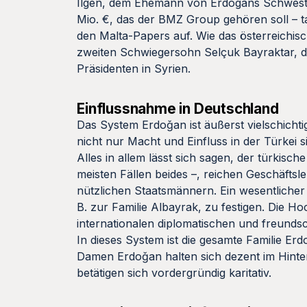
Ilgen, dem Ehemann von Erdogans Schwester
Mio. €, das der BMZ Group gehören soll – t
den Malta-Papers auf. Wie das österreichisch
zweiten Schwiegersohn Selçuk Bayraktar, d
Präsidenten in Syrien.
Einflussnahme in Deutschland
Das System Erdoǧan ist äußerst vielschichti
nicht nur Macht und Einfluss in der Türkei 
Alles in allem lässt sich sagen, der türkisch
meisten Fällen beides –, reichen Geschäfts
nützlichen Staatsmännern. Ein wesentlicher
B. zur Familie Albayrak, zu festigen. Die H
internationalen diplomatischen und freund
In dieses System ist die gesamte Familie E
Damen Erdoǧan halten sich dezent im Hinte
betätigen sich vordergründig karitativ.