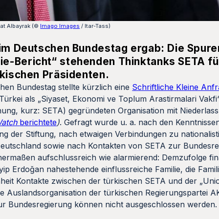
at Albayrak (©
Imago Images
/ Itar-Tass)
 im Deutschen Bundestag ergab: Die Spure
e-Bericht“ stehenden Thinktanks SETA fü
rkischen Präsidenten.
hen Bundestag stellte kürzlich eine
Schriftliche Kleine Anf
ürkei als „Siyaset, Ekonomi ve Toplum Arastirmalari Vakfi“ 
schung, kurz: SETA) gegründeten Organisation mit Niederlas
Watch
berichtete
)
. Gefragt wurde u. a. nach den Kenntnisse
ng der Stiftung, nach etwaigen Verbindungen zu nationalis
 Deutschland sowie nach Kontakten von SETA zur Bundesre
eichermaßen aufschlussreich wie alarmierend: Demzufolge fin
ip Erdoǧan nahestehende einflussreiche Familie, die Famili
heit Kontakte zwischen der türkischen SETA und der „Unio
 Auslandsorganisation der türkischen Regierungspartei AK
zur Bundesregierung können nicht ausgeschlossen werden.