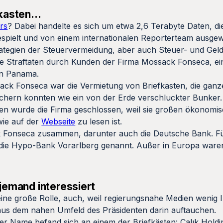
efkasten…
rs
? Dabei handelte es sich um etwa 2,6 Terabyte Daten, di
spielt und von einem internationalen Reporterteam ausge
trategien der Steuervermeidung, aber auch Steuer- und Gel
 Straftaten durch Kunden der Firma Mossack Fonseca, ei
in Panama.
ssack Fonseca war die Vermietung von Briefkästen, die gan
ichern konnten wie ein von der Erde verschluckter Bunker
en wurde die Firma geschlossen, weil sie großen ökonom
wie auf der
Webseite
zu lesen ist.
k Fonseca zusammen, darunter auch die Deutsche Bank. Fü
die Hypo-Bank Vorarlberg genannt. Außer in Europa waren
 jemand interessiert
ine große Rolle, auch, weil regierungsnahe Medien wenig 
us dem nahen Umfeld des Präsidenten darin auftauchen.
 Name befand sich an einem der Briefkästen: Çalık Holdin