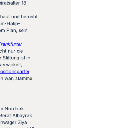
iratsalter 18
baut und betreibt
mam-Hatip-
em Plan, sein
Frankfurter
cht nur die
tiftung ist in
erwickelt,
ositionspartei
gen war, stamme
em Nordirak
 Berat Albayrak
chwager Ziya