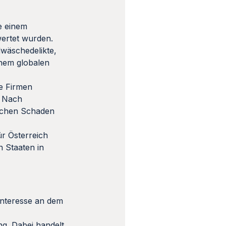
e einem
wertet wurden.
dwäschedelikte,
nem globalen
ze Firmen
. Nach
ischen Schaden
r Österreich
 Staaten in
Interesse an dem
g. Dabei handelt