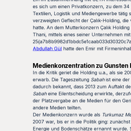
es sich um einen Privatkonzern, zu dem 34
Textilien, Logistik und Mediengewerbe täti
verzweigten Geflecht der Çalık-Holding, die
hatte. An dem Mutterkonzern Çalık Holding 
Thani, mittels eines seiner Unternehmen mit
25{a7b8b9982d1bbdc5e1caab033d30320c7a1
Abdullah Gül
hatte den Emir mit Firmeninha
Medienkonzentration zu Gunsten
In die Kritik geriet die Holding u.a., als si
erwarb. Die Tageszeitung
Sabah
ist eine de
dadurch bekannt, dass 2013 zum Auftakt d
Sabah
eine Eilentscheidung erwirkte, derz
der Platzvergabe an die Medien für den Geri
andere Medien teilten.
Der Medienkonzern wurde als
Turkumaz Me
2007 war, bis er in die Politik ging: zunäc
Energie und Bodenschätze ernannt wurde. 