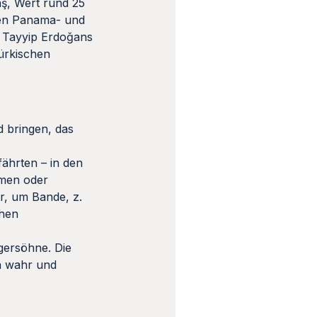
ş, Wert rund 25
en Panama- und
ep Tayyip Erdoǧans
ürkischen
d bringen, das
fährten – in den
hmen oder
r, um Bande, z.
chen
gersöhne. Die
n wahr und