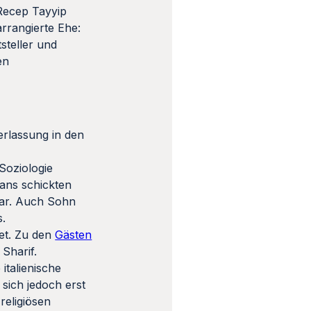
 Recep Tayyip
arrangierte Ehe:
steller und
en
erlassung in den
Soziologie
ans schickten
war. Auch Sohn
s.
et. Zu den
Gästen
Sharif.
italienische
 sich jedoch erst
religiösen