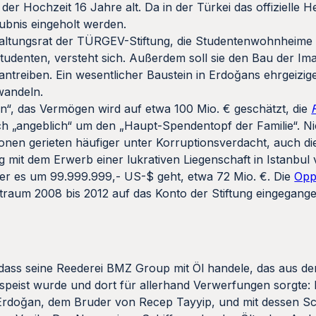
 Hochzeit 16 Jahre alt. Da in der Türkei das offizielle He
ubnis eingeholt werden.
waltungsrat der TÜRGEV-Stiftung, die Studentenwohnheime 
e Studenten, versteht sich. Außerdem soll sie den Bau der I
rantreiben. Ein wesentlicher Baustein in Erdoǧans ehrgeizig
rwandeln.
iten“, das Vermögen wird auf etwa 100 Mio. € geschätzt, die
ich „angeblich“ um den „Haupt-Spendentopf der Familie“. Ni
en gerieten häufiger unter Korruptionsverdacht, auch die S
it dem Erwerb einer lukrativen Liegenschaft in Istanbul v
der es um 99.999.999,- US-$ geht, etwa 72 Mio. €. Die
Opp
itraum 2008 bis 2012 auf das Konto der Stiftung eingegan
 dass seine Reederei BMZ Group mit Öl handele, das aus d
espeist wurde und dort für allerhand Verwerfungen sorgte:
Erdoǧan, dem Bruder von Recep Tayyip, und mit dessen S