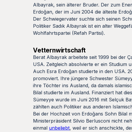
Albayrak, sein älterer Bruder. Der zum Ene
Erdoǧan, der im Juni 2004 die älteste Erdoǧ
Der Schwiegervater suchte sich seinen Schwi
Politiker Sadık Albayrak ist ein alter Weg
Wohlfahrtspartei (Refah Partisi).
Vetternwirtschaft
Berat Albayrak arbeitete seit 1999 bei der 
USA. Zeitgleich absolvierte er ein Studium 
Auch Esra Erdoǧan studierte in den USA. 201
promoviert. Ihre jüngere Schwester Sümeyye
ihre Töchter ins Ausland, da damals islam
Bilal studierte im Ausland. Finanziert hat 
Sümeyye wurde im Juni 2016 mit Selçuk Ba
zählten auch Politiker aus anderen Islamis
Bei der Hochzeit von Erdoǧans Sohn Bilal mi
Ministerpräsident Silvio Berlusconi nicht n
einmal
unbeliebt
, weil er sich anschickte, d