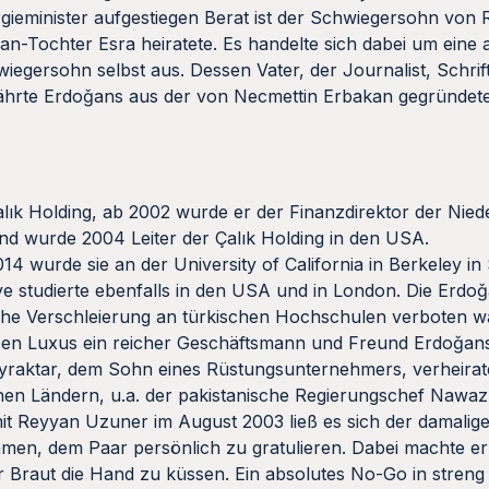
rgieminister aufgestiegen Berat ist der Schwiegersohn von
an-Tochter Esra heiratete. Es handelte sich dabei um eine 
egersohn selbst aus. Dessen Vater, der Journalist, Schrift
gefährte Erdoǧans aus der von Necmettin Erbakan gegründet
Çalık Holding, ab 2002 wurde er der Finanzdirektor der Nied
und wurde 2004 Leiter der Çalık Holding in den USA.
4 wurde sie an der University of California in Berkeley in 
 studierte ebenfalls in den USA und in London. Die Erdoǧ
ische Verschleierung an türkischen Hochschulen verboten 
diesen Luxus ein reicher Geschäftsmann und Freund Erdoǧan
yraktar, dem Sohn eines Rüstungsunternehmers, verheirat
chen Ländern, u.a. der pakistanische Regierungschef Nawaz 
t Reyyan Uzuner im August 2003 ließ es sich der damalige 
ehmen, dem Paar persönlich zu gratulieren. Dabei machte er
er Braut die Hand zu küssen. Ein absolutes No-Go in streng 