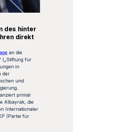
n des hinter
hren direkt
rage
an die
(„Stiftung für
sungen in
n der
tischen und
gierung.
anziert primär
e Albayrak, die
n Internationaler
P (Partei für