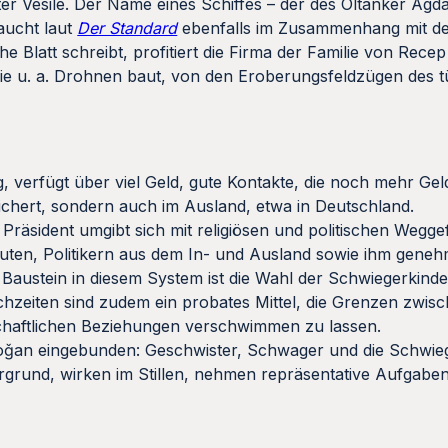
 Vesile. Der Name eines Schiffes – der des Öltanker Agda
aucht laut
Der Standard
ebenfalls im Zusammenhang mit d
e Blatt schreibt, profitiert die Firma der Familie von Rec
ie u. a. Drohnen baut, von den Eroberungsfeldzügen des t
g, verfügt über viel Geld, gute Kontakte, die noch mehr Gel
sichert, sondern auch im Ausland, etwa in Deutschland.
e Präsident umgibt sich mit religiösen und politischen Wegge
leuten, Politikern aus dem In- und Ausland sowie ihm gene
 Baustein in diesem System ist die Wahl der Schwiegerkinde
ochzeiten sind zudem ein probates Mittel, die Grenzen zwis
schaftlichen Beziehungen verschwimmen zu lassen.
rdoǧan eingebunden: Geschwister, Schwager und die Schwie
rgrund, wirken im Stillen, nehmen repräsentative Aufgabe