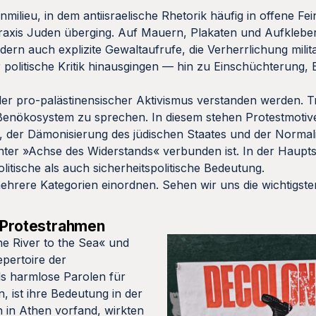
ilieu, in dem antiisraelische Rhetorik häufig in offene Fein
 Praxis Juden überging. Auf Mauern, Plakaten und Aufklebe
dern auch explizite Gewaltaufrufe, die Verherrlichung milit
r politische Kritik hinausgingen — hin zu Einschüchterung
aler pro-palästinensischer Aktivismus verstanden werden. Tr
ßenökosystem zu sprechen. In diesem stehen Protestmotiv
 der Dämonisierung des jüdischen Staates und der Normal
nter »Achse des Widerstands« verbunden ist. In der Haupts
itische als auch sicherheitspolitische Bedeutung.
ehrere Kategorien einordnen. Sehen wir uns die wichtigste
r Protestrahmen
he River to the Sea« und
pertoire der
ls harmlose Parolen für
n, ist ihre Bedeutung in der
h in Athen vorfand, wirkten