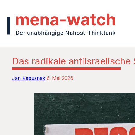
Das radikale antiisraelische
Jan Kapusnak
6. Mai 2026