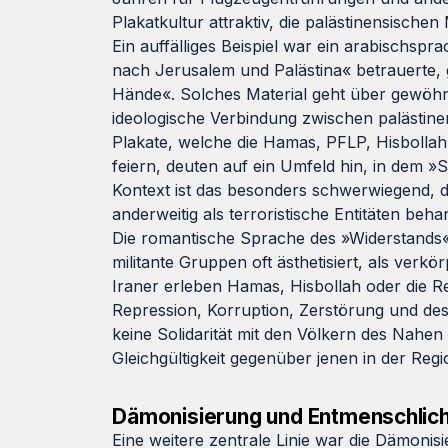
Plakatkultur attraktiv, die palästinensischen 
Ein auffälliges Beispiel war ein arabischsp
nach Jerusalem und Palästina« betrauerte, 
Hände«. Solches Material geht über gewöhnli
ideologische Verbindung zwischen palästinen
Plakate, welche die Hamas, PFLP, Hisbollah
feiern, deuten auf ein Umfeld hin, in dem »
Kontext ist das besonders schwerwiegend, da
anderweitig als terroristische Entitäten beh
Die romantische Sprache des »Widerstands« 
militante Gruppen oft ästhetisiert, als verkö
Iraner erleben Hamas, Hisbollah oder die Rev
Repression, Korruption, Zerstörung und des 
keine Solidarität mit den Völkern des Nahen
Gleichgültigkeit gegenüber jenen in der Regi
Dämonisierung und Entmenschlic
Eine weitere zentrale Linie war die Dämonis