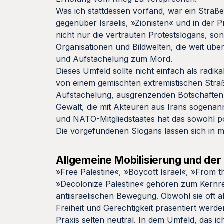
Was ich stattdessen vorfand, war ein Straßenm
gegenüber Israelis, »Zionisten« und in der
nicht nur die vertrauten Protestslogans, son
Organisationen und Bildwelten, die weit übe
und Aufstachelung zum Mord.
Dieses Umfeld sollte nicht einfach als radik
von einem gemischten extremistischen Stra
Aufstachelung, ausgrenzenden Botschaften,
Gewalt, die mit Akteuren aus Irans sogenan
und NATO-Mitgliedstaates hat das sowohl pol
Die vorgefundenen Slogans lassen sich in m
Allgemeine Mobilisierung und de
»Free Palestine«, »Boycott Israel«, »From t
»Decolonize Palestine« gehören zum Kernre
antiisraelischen Bewegung. Obwohl sie oft a
Freiheit und Gerechtigkeit präsentiert werde
Praxis selten neutral. In dem Umfeld, das ic