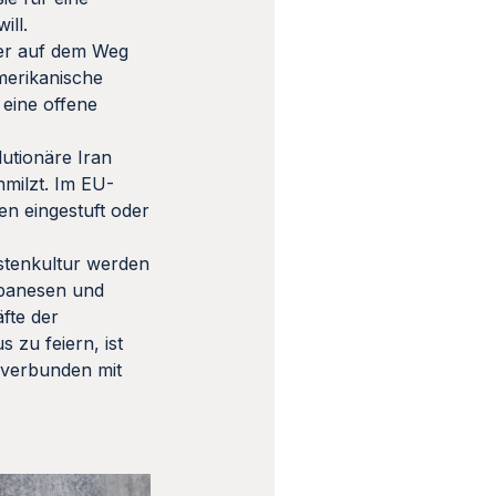
ill.
rer auf dem Weg
merikanische
 eine offene
utionäre Iran
hmilzt. Im EU-
en eingestuft oder
istenkultur werden
Libanesen und
äfte der
 zu feiern, ist
, verbunden mit