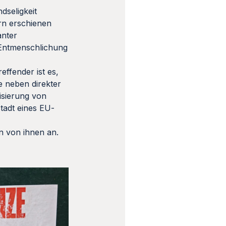
dseligkeit
rn erschienen
anter
, Entmenschlichung
effender ist es,
e neben direkter
isierung von
tadt eines EU-
n von ihnen an.