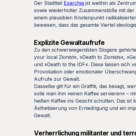
Der Stadtteil
Exarchia
ist weithin als Zentru
sowie wiederholter Zusammenstöße mit der P
einem plausiblen Knotenpunkt radikalisiert
beweisen, dass das gesamte Viertel ideolo
Explizite Gewaltaufrufe
Zu den schwerwiegendsten Slogans gehörten »
your local Zionist«, »Death to Zionists«, »Ge
und »Death to the IDF«. Diese lassen sich v
Provokation oder emotionaler Überschwang 
Aufrufe zur Gewalt.
Dasselbe gilt für ein Graffiti, das besagt, we
solle man ihm »einen Kaffee servieren« – m
heißen Kaffee ins Gesicht schütten. Das ist k
Ästhetisierung von Erniedrigung und ein impl
Gewalt.
Verherrlichung militanter und terr