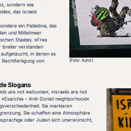
enz, sondern wie
ldes, das Israels
esondere ein Palästina, das
dan und Mittelmeer
dischen Staates. »Free
 breiter verstanden
 aufgetaucht, in denen es
(Foto: Autor)
 Rechtfertigung von
de Slogans
sts are not welcome«, »Israelis are not
d »Exarchia – Anti-Zionist neighborhood«
ngsverschiedenheit. Sie markieren
grenzung. Sie schaffen eine Atmosphäre
schsprachige oder Juden sich unerwünscht,