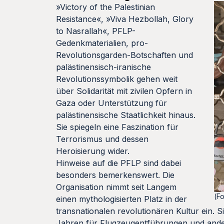
»Victory of the Palestinian
Resistance«, »Viva Hezbollah, Glory
to Nasrallah«, PFLP-
Gedenkmaterialien, pro-
Revolutionsgarden-Botschaften und
palästinensisch-iranische
Revolutionssymbolik gehen weit
über Solidarität mit zivilen Opfern in
Gaza oder Unterstützung für
palästinensische Staatlichkeit hinaus.
Sie spiegeln eine Faszination für
Terrorismus und dessen
Heroisierung wider.
Hinweise auf die PFLP sind dabei
besonders bemerkenswert. Die
Organisation nimmt seit Langem
(Fo
einen mythologisierten Platz in der
transnationalen revolutionären Kultur ein.
Jahren für Flugzeugentführungen und ander