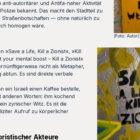
m anti-autoritärer und Antifa-naher Aktivität
olizei bekannt. Das macht den Stadtteil zu
er Straßenbotschaften — ohne natürlich zu
gisch homogen wäre.
(Foto: Autor)
Save a Life, Kill a Zionist«, »Kill
t your mental boost – Kill a Zionist«
ernünftigerweise nicht als Metapher,
abtun. Es sind direkte verbale
nn ein Israeli einen Kaffee bestelle,
it anderen Worten: ihm kochend
ein zynischer Witz. Es ist die
iziter Aufruf zu körperlicher
oristischer Akteure