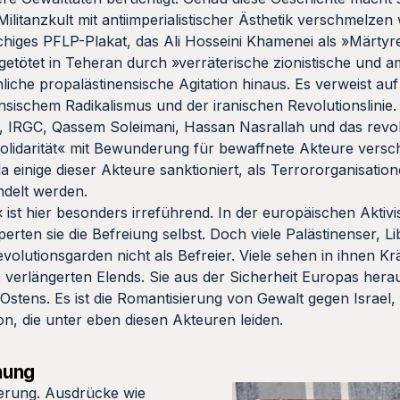
Militanzkult mit antiimperialistischer Ästhetik verschmelzen w
rachiges PFLP-Plakat, das Ali Hosseini Khamenei als »Märty
getötet in Teheran durch »verräterische zionistische und a
che propalästinensische Agitation hinaus. Es verweist auf
sischem Radikalismus und der iranischen Revolutionslinie.
, IRGC, Qassem Soleimani, Hassan Nasrallah und das revol
Solidarität« mit Bewunderung für bewaffnete Akteure versc
 einige dieser Akteure sanktioniert, als Terrororganisation
andelt werden.
ist hier besonders irreführend. In der europäischen Aktiv
rperten sie die Befreiung selbst. Doch viele Palästinenser, 
olutionsgarden nicht als Befreier. Viele sehen in ihnen Kr
verlängerten Elends. Sie aus der Sicherheit Europas heraus
 Ostens. Es ist die Romantisierung von Gewalt gegen Israel
on, die unter eben diesen Akteuren leiden.
hung
ierung. Ausdrücke wie