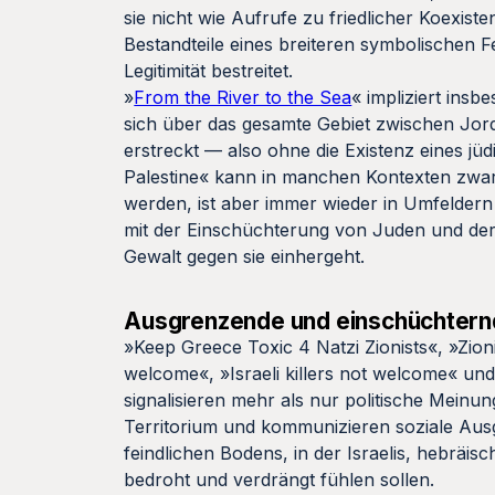
sie nicht wie Aufrufe zu friedlicher Koexist
Bestandteile eines breiteren symbolischen Fe
Legitimität bestreitet.
»
From the River to the Sea
« impliziert insb
sich über das gesamte Gebiet zwischen Jor
erstreckt — also ohne die Existenz eines jü
Palestine« kann in manchen Kontexten zwar
werden, ist aber immer wieder in Umfeldern
mit der Einschüchterung von Juden und der
Gewalt gegen sie einhergeht.
Ausgrenzende und einschüchtern
»Keep Greece Toxic 4 Natzi Zionists«, »Zioni
welcome«, »Israeli killers not welcome« un
signalisieren mehr als nur politische Meinu
Territorium und kommunizieren soziale Aus
feindlichen Bodens, in der Israelis, hebräi
bedroht und verdrängt fühlen sollen.