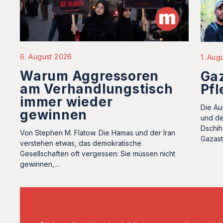
6. August 2026
1. Aug
Warum Aggressoren
Gaz
am Verhandlungstisch
Pfl
immer wieder
Die Au
gewinnen
und de
Dschih
Von Stephen M. Flatow. Die Hamas und der Iran
Gazast
verstehen etwas, das demokratische
Gesellschaften oft vergessen: Sie müssen nicht
gewinnen,…