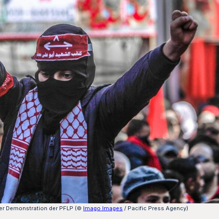
ner Demonstration der PFLP (©
Imago Images
/ Pacific Press Agency)