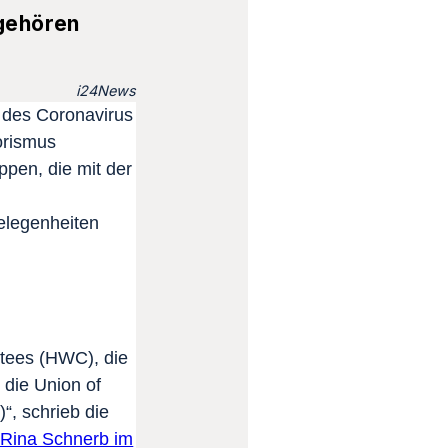
 gehören
i24News
g des Coronavirus
orismus
ppen, die mit der
elegenheiten
tees (HWC), die
die Union of
, schrieb die
 Rina Schnerb im