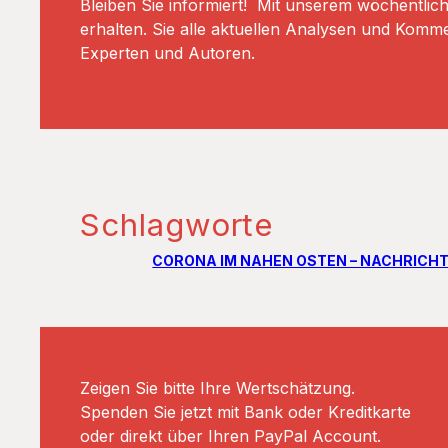
Bleiben Sie informiert! Mit unserem wöchentlic
erhalten. Sie alle aktuellen Analysen und Komm
Experten und Autoren.
Schlagworte
CORONA IM NAHEN OSTEN – NACHRICH
Zeigen Sie bitte Ihre Wertschätzung.
Spenden Sie jetzt mit Bank oder Kreditkarte
oder direkt über Ihren PayPal Account.