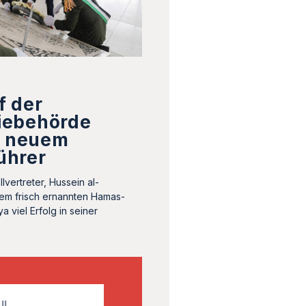
f der
iebehörde
t neuem
ührer
vertreter, Hussein al-
em frisch ernannten Hamas-
ya viel Erfolg in seiner