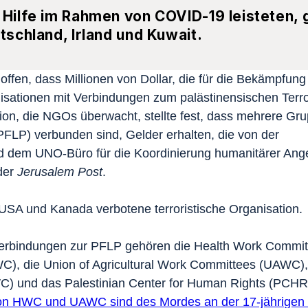
 Hilfe im Rahmen von COVID-19 leisteten,
tschland, Irland und Kuwait.
offen, dass Millionen von Dollar, die für die Bekämpfun
sationen mit Verbindungen zum palästinensischen Terr
on, die NGOs überwacht, stellte fest, dass mehrere Gru
(PFLP) verbunden sind, Gelder erhalten, die von der
d dem UNO-Büro für die Koordinierung humanitärer Ang
 der
Jerusalem Post
.
n USA und Kanada verbotene terroristische Organisation.
rbindungen zur PFLP gehören die Health Work Commit
), die Union of Agricultural Work Committees (UAWC), 
 und das Palestinian Center for Human Rights (PCHR)“
von HWC und UAWC sind des Mordes an der 17-jährigen