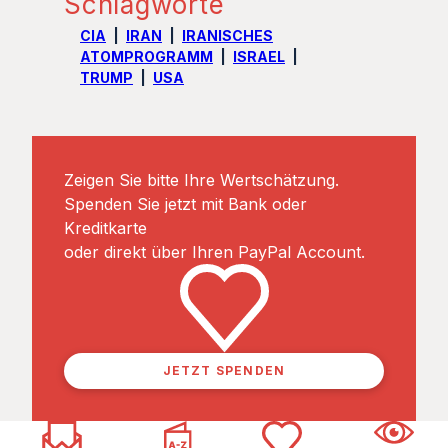
Schlagworte
CIA
IRAN
IRANISCHES
ATOMPROGRAMM
ISRAEL
TRUMP
USA
Zeigen Sie bitte Ihre Wertschätzung.
Spenden Sie jetzt mit Bank oder
Kreditkarte
oder direkt über Ihren PayPal Account.
JETZT SPENDEN