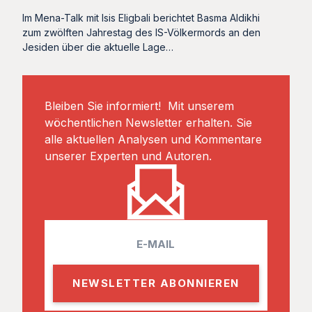
Im Mena-Talk mit Isis Eligbali berichtet Basma Aldikhi
zum zwölften Jahrestag des IS-Völkermords an den
Jesiden über die aktuelle Lage…
Bleiben Sie informiert! Mit unserem
wöchentlichen Newsletter erhalten. Sie
alle aktuellen Analysen und Kommentare
unserer Experten und Autoren.
E
m
a
i
l