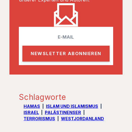
E
m
a
i
l
Schlagworte
HAMAS
ISLAM UND ISLAMISMUS
ISRAEL
PALÄSTINENSER
TERRORISMUS
WESTJORDANLAND