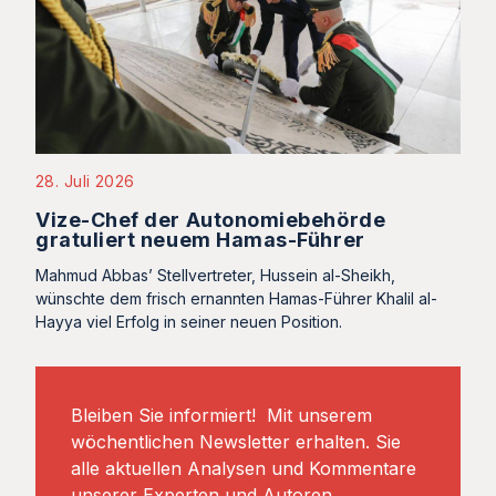
28. Juli 2026
Vize-Chef der Autonomiebehörde
gratuliert neuem Hamas-Führer
Mahmud Abbas’ Stellvertreter, Hussein al-Sheikh,
wünschte dem frisch ernannten Hamas-Führer Khalil al-
Hayya viel Erfolg in seiner neuen Position.
Bleiben Sie informiert! Mit unserem
wöchentlichen Newsletter erhalten. Sie
alle aktuellen Analysen und Kommentare
unserer Experten und Autoren.