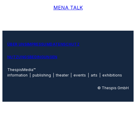
MENA TALK
ÜBER UNS
IMPRESSUM
DATENSCHUTZ
NUTZUNGSBEDINGUNGEN
ThespisMedia™
information | publishing | theater | events | arts | exhibitions
© Thespis GmbH