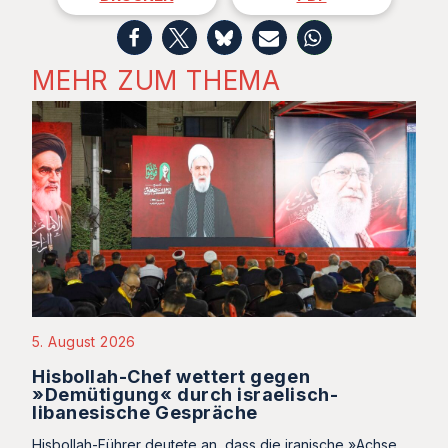
MEHR ZUM THEMA
5. August 2026
Hisbollah-Chef wettert gegen
»Demütigung« durch israelisch-
libanesische Gespräche
Hisbollah-Führer deutete an, dass die iranische »Achse