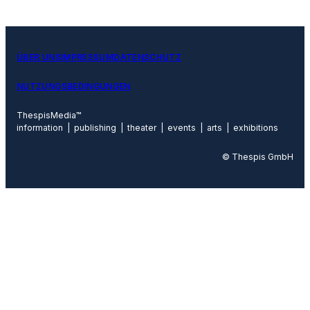
ÜBER UNS
IMPRESSUM
DATENSCHUTZ
NUTZUNGSBEDINGUNGEN
ThespisMedia™
information | publishing | theater | events | arts | exhibitions
© Thespis GmbH