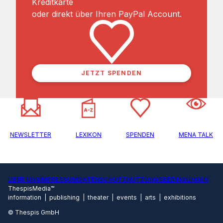
Kreditkarte
oder direkt über Ihren PayPal Account.
JETZT SPENDEN
NEWSLETTER
LEXIKON
SPENDEN
MENA TALK
ÜBER UNS
IMPRESSUM
DATENSCHUTZ
NUTZUNGSBEDINGUNGEN
ThespisMedia™
information | publishing | theater | events | arts | exhibitions
© Thespis GmbH