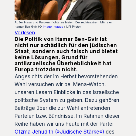
Außer Hass und Parolen nichts zu bieten: Der rechtsextrem Minister
Itamar Ben-Gvir (©
Imago Images
/ UPI Photo)
Vorlesen
Die Politik von Itamar Ben-Gvir ist
nicht nur schädlich für den jüdischen
Staat, sondern auch falsch und bietet
keine Lösungen. Grund für
antiisraelische Überheblichkeit hat
Europa trotzdem nicht.
Angesichts der im Herbst bevorstehenden
Wahl versuchen wir bei Mena-Watch,
unseren Lesern Einblicke in das israelische
politische System zu geben. Dazu gehören
Beiträge über die zur Wahl antretenden
Parteien bzw. Bündnisse. Im Rahmen dieser
Reihe haben wir uns heute mit der Partei
Otzma Jehudith (»Jüdische Stärke«)
des