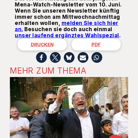
Mena-Watch-Newsletter vom 10. Juni.
Wenn Sie unseren Newsletter künftig
immer schon am Mittwochnachmittag
erhalten wollen,
melden Sie sich hier
an.
Besuchen sie doch auch einmal
unser laufend ergänztes Wahlspezial
.
DRUCKEN
PDF
MEHR ZUM THEMA