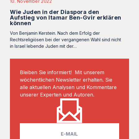
10. November 2022
Wie Juden in der Diaspora den
Aufstieg von Itamar Ben-Gvir erklären
können
Von Benjamin Kerstein. Nach dem Erfolg der
Rechtsreligiösen bei der vergangenen Wahl sind nicht
in Israel lebende Juden mit der…
Bleiben Sie informiert! Mit unserem
wöchentlichen Newsletter erhalten. Sie
alle aktuellen Analysen und Kommentare
unserer Experten und Autoren.
E
m