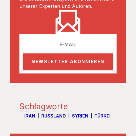
unserer Experten und Autoren.
E
m
a
i
l
Schlagworte
IRAN
RUSSLAND
SYRIEN
TÜRKEI