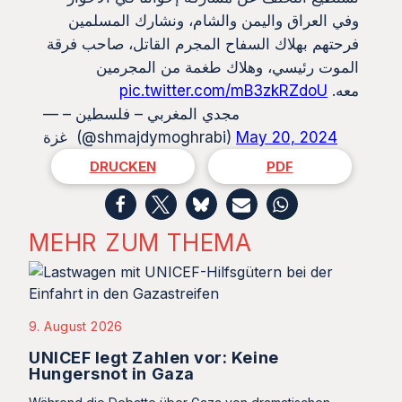
وفي العراق واليمن والشام، ونشارك المسلمين
فرحتهم بهلاك السفاح المجرم القاتل، صاحب فرقة
الموت رئيسي، وهلاك طغمة من المجرمين
pic.twitter.com/mB3zkRZdoU
معه.
— مجدي المغربي – فلسطين –
غزة (@shmajdymoghrabi)
May 20, 2024
DRUCKEN
PDF
MEHR ZUM THEMA
9. August 2026
UNICEF legt Zahlen vor: Keine
Hungersnot in Gaza