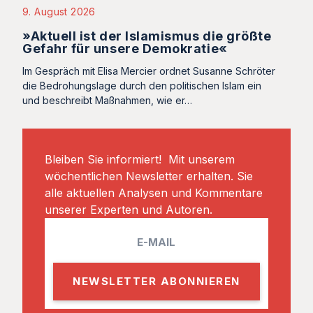
9. August 2026
»Aktuell ist der Islamismus die größte
Gefahr für unsere Demokratie«
Im Gespräch mit Elisa Mercier ordnet Susanne Schröter
die Bedrohungslage durch den politischen Islam ein
und beschreibt Maßnahmen, wie er…
Bleiben Sie informiert! Mit unserem
wöchentlichen Newsletter erhalten. Sie
alle aktuellen Analysen und Kommentare
unserer Experten und Autoren.
E
m
a
i
l