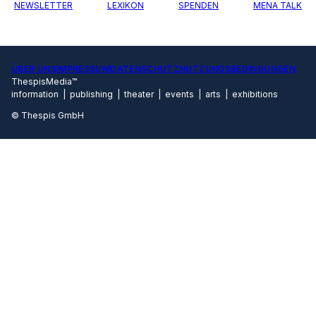
NEWSLETTER
LEXIKON
SPENDEN
MENA TALK
ÜBER UNS
IMPRESSUM
DATENSCHUTZ
NUTZUNGSBEDINGUNGEN
ThespisMedia™
information | publishing | theater | events | arts | exhibitions
© Thespis GmbH