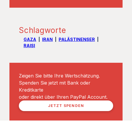
Schlagworte
GAZA
IRAN
PALÄSTINENSER
RAISI
Zeigen Sie bitte Ihre Wertschätzung.
Spenden Sie jetzt mit Bank oder
Kreditkarte
oder direkt über Ihren PayPal Account.
JETZT SPENDEN