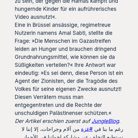
zu sein, der gegen die Hamas kämpft und
hungernde Kinder für ein aufrührerisches
Video ausnutzt«.
Eine in Brüssel ansässige, regimetreue
Nutzerin namens Amal Sabti, stellte die
Frage: »Die Menschen im Gazastreifen
leiden an Hunger und brauchen dringend
Grundnahrungsmittel, wie können sie da
Süßigkeiten verteilen?« Ihre Antwort war
eindeutig: »Es sei denn, diese Person ist ein
Agent der Zionisten, der die Tragödie des
Volkes für seine eigenen Zwecke ausnutzt!
Diesen Verrätern muss man
entgegentreten und die Rechte der
unschuldigen Palästinenser schützen.«
Der Artikel erschien zuerst auf
JungleBlog
.
رغم ما بنا في
#غزة
من آلام وجراحات، إلا إننا لا
نستطيع التخلف عن مشاركة إخواننا في الأحواز