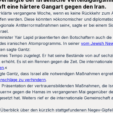
ft eine härtere Gangart gegen den Iran.
 erklärte vergangene Woche, wenn es keine Rückkehr zum 
ffen werden. Diese könnten »ökonomischer und diplomatis
egionale Antiterrormaßnahmen sein«, sagte er bei einem Sic
rael.
ister Yair Lapid präsentierten den Botschaftern auch die
e des iranischen Atomprogramms. In seiner
vom Jewish New
en sagte Gantz:
rmes Tempo zugelegt. Er hat seine Bestände von auf sechz
rhöht. Es ist ein Rennen gegen die Zeit. Die international
en
.«
tigte Gantz, dass Israel alle notwendigen Maßnahmen ergrei
nschläge zu verhindern
.
 Präsentation der vertrauensbildenden Maßnahmen, die Isra
Mauern« gegen die Hamas im vergangenen Mai gegenüber d
etzt hat. Weiters rief er die internationale Gemeinschaft a
 Überblick über den kürzlich stattgefundenen Negev-Gipfel