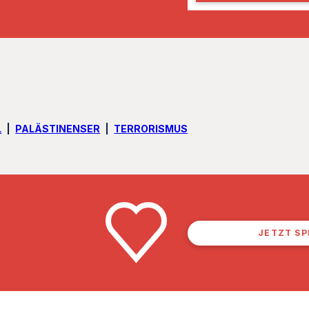
l
L
PALÄSTINENSER
TERRORISMUS
JETZT S