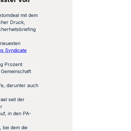
Atomdeal mit dem
cher Druck,
herheitsbriefing
 neuesten
s Syndicate
ig Prozent
e Gemeinschaft
fe, darunter auch
el seit der
er
uf, in den PA-
, bei dem die