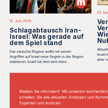
23. Ap
Ver
12. Juni 2026
Ve
Schlagabtausch Iran-
Wie
Israel: Was gerade auf
Nu
dem Spiel stand
Aktuel
Das iranische Regime wollte mit seinen
Israel
Angriffen auf Israel neue Regeln in der Region
aber ei
etablieren. Israel hat dem eine klare…
Bleiben Sie informiert! Mit unserem wöchentlic
erhalten. Sie alle aktuellen Analysen und Komm
Experten und Autoren.