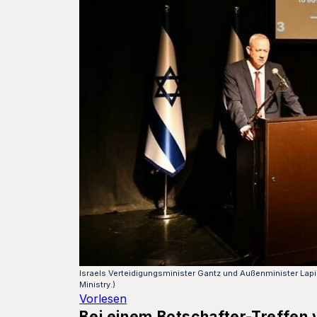
Israels Verteidigungsminister Gantz und Außenminister Lapid 
Ministry.)
Vorlesen
Bei einem Botschafter-Treffen 