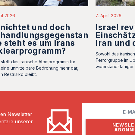
ril 2026
7. April 2026
nichtet und doch
Israel rev
rhandlungsgegenstand:
Einschät
 steht es um Irans
Iran und 
klearprogramm?
Sowohl das iranisc
Terrorgruppe im Lib
l stellt das iranische Atomprogramm für
widerstandsfähiger 
 keine unmittelbare Bedrohung mehr dar,
n Restrisiko bleibt.
E
hen Newsletter
m
entare unserer
a
i