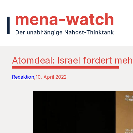
Atomdeal: Israel fordert meh
Redaktion
10. April 2022