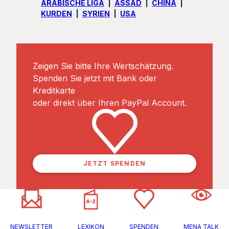
ARABISCHE LIGA
ASSAD
CHINA
KURDEN
SYRIEN
USA
Zeigen Sie bitte Ihre Wertschätzung.
Spenden Sie jetzt mit Bank oder
Kreditkarte
oder direkt über Ihren PayPal Account.
JETZT SPENDEN
NEWSLETTER
LEXIKON
SPENDEN
MENA TALK