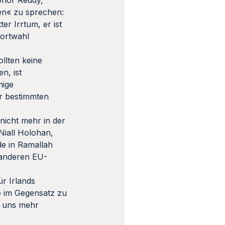
onor Reddy,
ten« zu sprechen:
ter Irrtum, er ist
Wortwahl
ollten keine
n, ist
nige
er bestimmten
nicht mehr in der
Niall Holohan,
de in Ramallah
r anderen EU-
ür Irlands
e im Gegensatz zu
t uns mehr