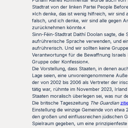
Punam Ranes Kommentar wurde auch von Poli
Stadtrat von der linken Partei People Before
»Ich denke, das ist wenig hilfreich, wir sind a
falsch, und ich denke, wir sind alle gegen A
zurücknehmen könnte.«
Sinn-Féin-Stadtrat Daithí Doolan sagte, die S
aufrührerische Sprache verwenden, und eine 
aufrührerisch. Und wir sollten keine Gruppe
Verantwortung« für die Bewaffnung Israels l
Gruppe oder Konfession«.
Die Vorstellung, dass Staaten, in denen auc
Lage seien, eine unvoreingenommene Außenpo
der von 2002 bis 2006 als Vertreter der ir
tätig war, rühmte im November 2023, Irland 
Staaten moralisch überlegen sei, was nur des
Die britische Tageszeitung
The Guardian
ziti
Einstellung die winzige Gemeinde von etwa 
den großen und einflussreichen jüdischen G
Spielraum gegeben, um eine prinzipienfeste