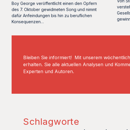
Von St
Boy George veröffentlicht einen den Opfern
verste
des 7. Oktober gewidmeten Song und nimmt
Gesell
dafür Anfeindungen bis hin zu beruflichen
gewin
Konsequenzen…
Bleiben Sie informiert! Mit unserem wöchentlic
erhalten. Sie alle aktuellen Analysen und Komm
Experten und Autoren.
Schlagworte