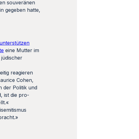
inen souveränen
n gegeben hatte,
unterstützen
te
eine Mutter im
 jüdischer
itig reagieren
Maurice Cohen,
 der Politik und
 ist die pro-
lt.«
isemitismus
bracht.»