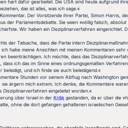
aben hart dafür gearbeitet. Die USA sind heute aufgrund ihre
eziehen, das ist alles, was ich sage.«
 Kommentar. Der Vorsitzende ihrer Partei, Simon Harris, de
s der Parlamentsdebatte. Sie seien »völlig falsch, absolut b
härfste. Wir haben ein Disziplinarverfahren eingerichtet. 
hts der Tatsache, dass die Partei intern Disziplinarmaßnah
e, ich habe meine Ansichten mit meinen Kommentaren sehr 
n beeinträchtigen. Ich möchte, dass das Disziplinarverfahr
g, dass ich das im Sinne eines ordnungsgemäßen Verfahrens
beleidigt, und ich finde sie auch beleidigend.«
 Kommentare Stunden vor seinem Abflug nach Washington g
, sie ärgern mich extrem. Ich denke, die Kommentare ware
 Disziplinarverfahren eingeleitet worden.«
ßerung über Israel in der
Kritik
gestanden, da er über die »
tte, ohne die dort gefangen gehaltenen israelischen Geis