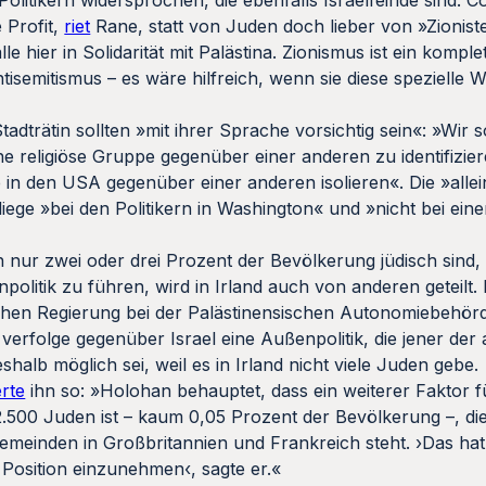
tikern widersprochen, die ebenfalls Israelfeinde sind. C
 Profit,
riet
Rane, statt von Juden doch lieber von »Zionis
lle hier in Solidarität mit Palästina. Zionismus ist ein komplet
ntisemitismus – es wäre hilfreich, wenn sie diese spezielle 
tadträtin sollten »mit ihrer Sprache vorsichtig sein«: »Wir s
religiöse Gruppe gegenüber einer anderen zu identifiziere
 in den USA gegenüber einer anderen isolieren«. Die »allei
iege »bei den Politikern in Washington« und »nicht bei ein
h nur zwei oder drei Prozent der Bevölkerung jüdisch sind, 
litik zu führen, wird in Irland auch von anderen geteilt. 
ischen Regierung bei der Palästinensischen Autonomiebehör
verfolge gegenüber Israel eine Außenpolitik, die jener de
halb möglich sei, weil es in Irland nicht viele Juden gebe.
erte
ihn so: »Holohan behauptet, dass ein weiterer Faktor f
2.500 Juden ist – kaum 0,05 Prozent der Bevölkerung –, di
emeinden in Großbritannien und Frankreich steht. ›Das ha
 Position einzunehmen‹, sagte er.«