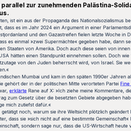
en parallel zur zunehmenden Palästina-Solid
us.
rten, ist ein aus der Propaganda des Nationalsozialismus b
ht, dass es im Jahr 2024 ein Argument in einer Parlamentsd
jordanland und den Gazastreifen fielen letzte Woche in Du
ass es einmal »zwei Supermächte« gegeben habe, dann se
igten Staaten von Amerika. Doch auch diese seien von innen
USA hätten einen Standpunkt einnehmen sollen. Doch wie 
tzutage von den Juden beherrscht wird, von Israel. Sie we
en.«
ndischen Mumbai und kam in den späten 1990er Jahren als
 gehört der in der politischen Mitte verorteten Partei
Fine
war,
erklärte
Rane auf X: »Ich ziehe meine Kommentare, die
rag zum Gesetz über die besetzten Gebiete abgegeben habe
e mich zutiefst dafür.«
getätigt noch, warum sie ihre Weltsicht plötzlich geändert 
ter, dass sie »sich nicht auf eine bestimmte Gemeinschaft
inschaft, sondern sage nur, dass die US-Wirtschaft heute v