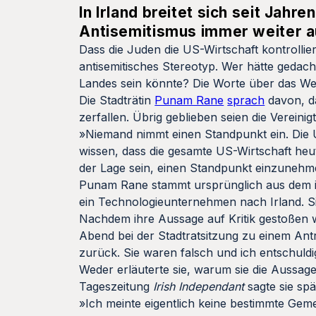
In Irland breitet sich seit Jahr
Antisemitismus immer weiter a
Dass die Juden die US-Wirtschaft kontrollie
antisemitisches Stereotyp. Wer hätte gedac
Landes sein könnte? Die Worte über das West
Die Stadträtin
Punam Rane
sprach
davon, d
zerfallen. Übrig geblieben seien die Verein
»Niemand nimmt einen Standpunkt ein. Die 
wissen, dass die gesamte US-Wirtschaft heu
der Lage sein, einen Standpunkt einzunehm
Punam Rane stammt ursprünglich aus dem i
ein Technologieunternehmen nach Irland. Sie
Nachdem ihre Aussage auf Kritik gestoßen 
Abend bei der Stadtratsitzung zu einem Ant
zurück. Sie waren falsch und ich entschuldig
Weder erläuterte sie, warum sie die Aussage 
Tageszeitung
Irish
Independant
sagte sie spä
»Ich meinte eigentlich keine bestimmte Geme