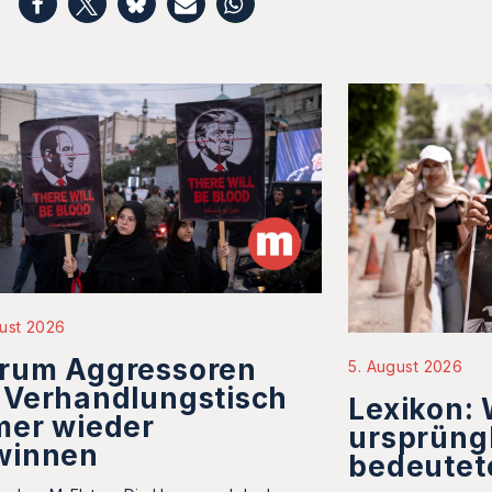
ust 2026
rum Aggressoren
5. August 2026
 Verhandlungstisch
Lexikon:
mer wieder
ursprüng
winnen
bedeutet