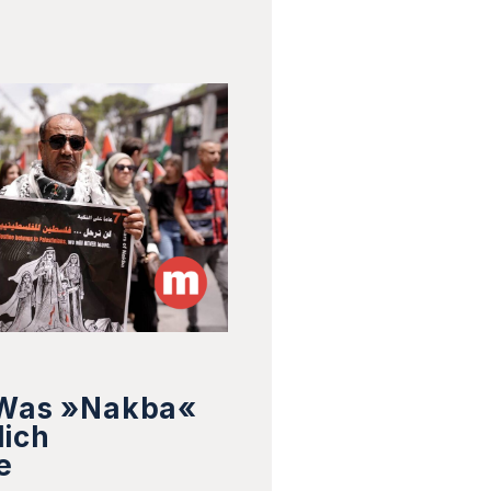
 Was »Nakba«
lich
e