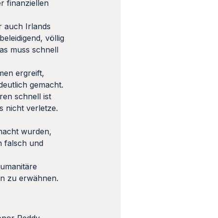
r finanziellen
r auch Irlands
eleidigend, völlig
Das muss schnell
men ergreift,
deutlich gemacht.
en schnell ist
 nicht verletze.
emacht wurden,
n falsch und
humanitäre
eln zu erwähnen.