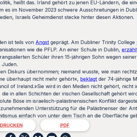
itik, heißt das. Irland gehört zu jenen EU-Ländern, die e
em es im November 2023 schwere Ausschreitungen in Dubli
edien, Israels Geheimdienst stecke hinter diesen Aktionen.
en ist teils von
Angst
geprägt. Am Dubliner Trinity College
anisationen wie die PFLP. An einer Schule in Dublin,
erzähl
rangsalierten Schüler ihren 15-jährigen Sohn wegen seiner
n Juden.
chen Diskurs übernommen; niemand wusste, wie man rechtze
timme überhaupt nicht mehr gehört«,
beklagt
der 74-jährige 
il of Ireland.»Sie wird in den Medien nicht gehört, nicht in
 die in allen Schichten der irischen Gesellschaft gehört wird,
solute Böse im israelisch-palästinensischen Konflikt dargestel
ur zunehmenden Unterstützung für die Palästinenser der Ant
itismus einfach von unter dem Tisch an die Oberfläche ge
DRUCKEN
PDF