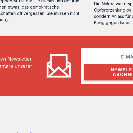
ephen M. Flatow. Die Hamas und der Iran
Die Nakba war ursp
hen etwas, das demokratische
Opfererzählung palä
schaften oft vergessen: Sie müssen nicht
sondern Anlass für 
nen,…
Krieg gegen Israel.
E
hen Newsletter
m
entare unserer
a
i
l