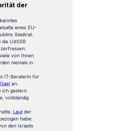
arität der
ekanntes
ebatte eines EU-
blins Stadtrat.
i die UdSSR
 zerfressen:
viele von Ihnen
rden niemals in
 IT-Beraterin für
 Gael
an.
 ich gestern
, vollständig
hatte.
Laut
der
« bezogen habe:
on den Israelis