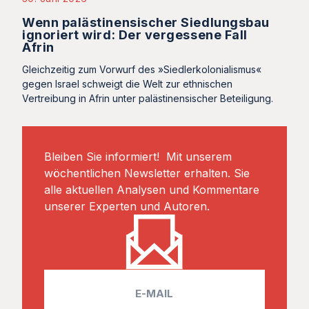
Wenn palästinensischer Siedlungsbau
ignoriert wird: Der vergessene Fall
Afrin
Gleichzeitig zum Vorwurf des »Siedlerkolonialismus«
gegen Israel schweigt die Welt zur ethnischen
Vertreibung in Afrin unter palästinensischer Beteiligung.
Bleiben Sie informiert! Mit unserem
wöchentlichen Newsletter erhalten. Sie
alle aktuellen Analysen und Kommentare
unserer Experten und Autoren.
E
m