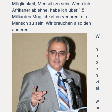
Möglichkeit, Mensch zu sein. Wenn ich
Afrikaner ablehne, habe ich über 1,5
Milliarden Möglichkeiten verloren, ein
Mensch zu sein. Wir brauchen also den
anderen.
W
ir
h
a
b
e
n
vi
el
,
w
or