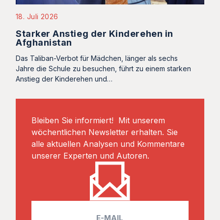
18. Juli 2026
Starker Anstieg der Kinderehen in
Afghanistan
Das Taliban-Verbot für Mädchen, länger als sechs
Jahre die Schule zu besuchen, führt zu einem starken
Anstieg der Kinderehen und…
Bleiben Sie informiert! Mit unserem
wöchentlichen Newsletter erhalten. Sie
alle aktuellen Analysen und Kommentare
unserer Experten und Autoren.
E