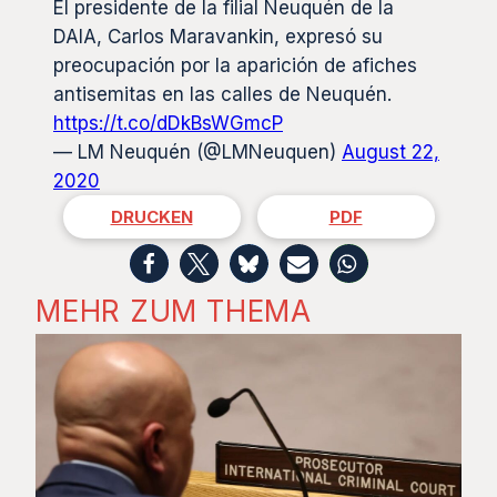
El presidente de la filial Neuquén de la
DAIA, Carlos Maravankin, expresó su
preocupación por la aparición de afiches
antisemitas en las calles de Neuquén.
https://t.co/dDkBsWGmcP
— LM Neuquén (@LMNeuquen)
August 22,
2020
DRUCKEN
PDF
MEHR ZUM THEMA