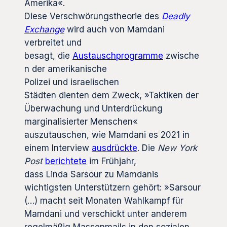
Amerika«.
Diese Verschwörungstheorie des
Deadly
Exchange
wird auch von Mamdani
verbreitet und
besagt, die
Austauschprogramme
zwische
n der amerikanische
Polizei und israelischen
Städten dienten dem Zweck, »Taktiken der
Überwachung und Unterdrückung
marginalisierter Menschen«
auszutauschen, wie Mamdani es 2021 in
einem Interview
ausdrückte
. Die
New York
Post
berichtete
im Frühjahr,
dass Linda Sarsour zu Mamdanis
wichtigsten Unterstützern gehört: »Sarsour
(…) macht seit Monaten Wahlkampf für
Mamdani und verschickt unter anderem
regelmäßig Massenmails in den sozialen