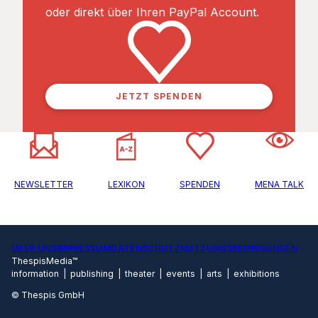
oder direkt über Ihren PayPal Account.
JETZT SPENDEN
NEWSLETTER
LEXIKON
SPENDEN
MENA TALK
ÜBER UNS
IMPRESSUM
DATENSCHUTZ
NUTZUNGSBEDINGUNGEN
ThespisMedia™
information | publishing | theater | events | arts | exhibitions
© Thespis GmbH