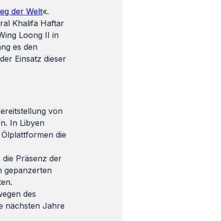
eg der Welt
«.
al Khalifa Haftar
ing Loong II in
ang es den
er Einsatz dieser
ereitstellung von
n. In Libyen
Ölplattformen die
 die Präsenz der
on gepanzerten
ten.
 wegen des
die nächsten Jahre