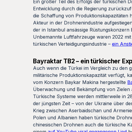
Ein großer Teil des Erfolgs der türkischen
Entwicklung durch die Regierung zurückzufü
die Schaffung von Produktionskapazitäten h
Akteur in der Drohnenindustrie aufgestiegen
der in Istanbul ansässige Rüstungskonzern 
Unbemannte Luftfahrzeuge waren 2022 mit e
türkischen Verteidigungsindustrie –
ein Anst
Bayraktar TB2 – ein türkischer Ex
Auch wenn die Türkei im Vergleich zu den 
militärische Produktionskapazität verfügt, k
vom Konzern Baykar Makina hergestellte
B
Überwachung und Bekämpfung von Zielen a
Türkische Systeme werden mittlerweile in 28
der jüngsten Zeit – von der Ukraine über de
Krieg zwischen Aserbaidschan und Armenie
Polen und Albanien haben türkische Drohne
chinesischen Drohnen auch die türkische K
einem
auf YouTube viral gegangenen Lied
b