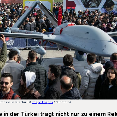
nmesse in Istanbul (©
Imago Images
/ NurPhoto)
in der Türkei trägt nicht nur zu einem Re