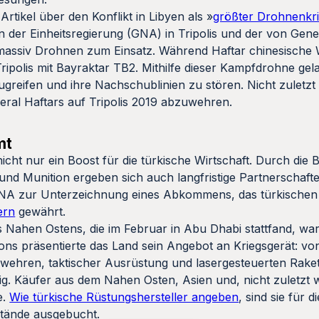
Artikel über den Konflikt in Libyen als »
größter Drohnenkri
der Einheitsregierung (GNA) in Tripolis und der von Gener
assiv Drohnen zum Einsatz. Während Haftar chinesische W
Tripolis mit Bayraktar TB2. Mithilfe dieser Kampfdrohne gel
eifen und ihre Nachschublinien zu stören. Nicht zuletzt d
ral Haftars auf Tripolis 2019 abzuwehren.
mt
cht nur ein Boost für die türkische Wirtschaft. Durch die B
 und Munition ergeben sich auch langfristige Partnerschafte
 GNA zur Unterzeichnung eines Abkommens, das türkischen 
ern
gewährt.
Nahen Ostens, die im Februar in Abu Dhabi stattfand, war
llons präsentierte das Land sein Angebot an Kriegsgerät: v
ehren, taktischer Ausrüstung und lasergesteuerten Rake
iesig. Käufer aus dem Nahen Osten, Asien und, nicht zuletzt
e.
Wie türkische Rüstungshersteller angeben
, sind sie für 
stände ausgebucht.