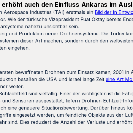
 erhöht auch den Einfluss Ankaras im Aus
h Aerospace Industries (TAI) erstmals ein
Bild der in Entwi
or. Wie der türkische Vizepräsident Fuat Oktay bereits End
darsysteme nahezu unsichtbar sein.
klung und Produktion neuer Drohnensysteme. Die Türkei kon
ystemen dieser Art machen, sondern durch den weltweiten
ften eingehen.
ie ersten bewaffneten Drohnen zum Einsatz kamen; 2001 in 
duktion besaßen die USA und Israel lange Zeit
eine Art M
ner weiter.
lachtfeld sind vielfältig. Einer der wichtigsten ist die Fähi
nd Sensoren ausgestattet, liefern Drohnen Echtzeit-Inf
urch eine genauere Situationsbewertung. Darüber hinaus k
riffe eingesetzt werden, um feindliche Objekte aus der Lu
r sind. Dies reduziert die Anzahl der Verluste und erhöht 