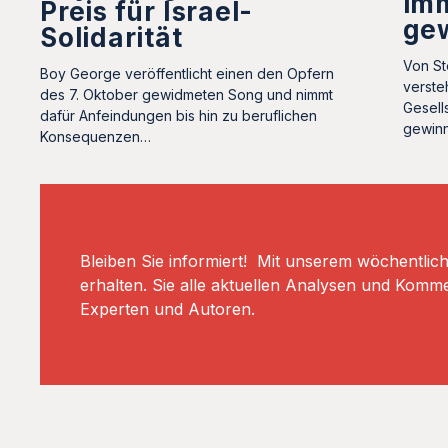
im
Preis für Israel-
ge
Solidarität
Von St
Boy George veröffentlicht einen den Opfern
verste
des 7. Oktober gewidmeten Song und nimmt
Gesell
dafür Anfeindungen bis hin zu beruflichen
gewin
Konsequenzen…
Bleiben Sie informiert! Mit unserem wöchentlic
erhalten. Sie alle aktuellen Analysen und Komm
Experten und Autoren.