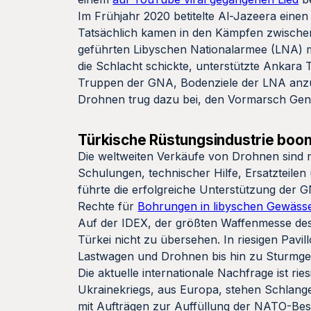
Im Frühjahr 2020 betitelte Al-Jazeera einen 
Tatsächlich kamen in den Kämpfen zwischen 
geführten Libyschen Nationalarmee (LNA) m
die Schlacht schickte, unterstützte Ankara 
Truppen der GNA, Bodenziele der LNA anzugr
Drohnen trug dazu bei, den Vormarsch Gene
Türkische Rüstungsindustrie boo
Die weltweiten Verkäufe von Drohnen sind ni
Schulungen, technischer Hilfe, Ersatzteilen
führte die erfolgreiche Unterstützung der
Rechte für
Bohrungen in libyschen Gewäss
Auf der IDEX, der größten Waffenmesse des 
Türkei nicht zu übersehen. In riesigen Pavi
Lastwagen und Drohnen bis hin zu Sturmgew
Die aktuelle internationale Nachfrage ist r
Ukrainekriegs, aus Europa, stehen Schlang
mit Aufträgen zur Auffüllung der NATO-Be