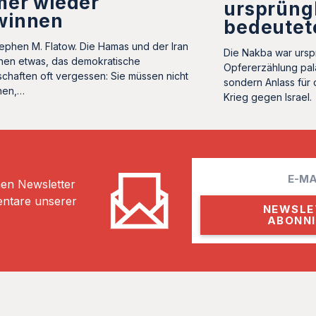
mer wieder
ursprüng
winnen
bedeutet
ephen M. Flatow. Die Hamas und der Iran
Die Nakba war ursp
hen etwas, das demokratische
Opfererzählung palä
schaften oft vergessen: Sie müssen nicht
sondern Anlass für 
nen,…
Krieg gegen Israel.
E
hen Newsletter
m
entare unserer
a
i
l