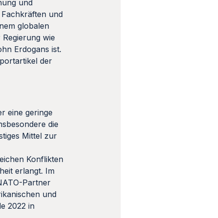
chung und
n Fachkräften und
inem globalen
r Regierung wie
hn Erdogans ist.
ortartikel der
r eine geringe
Insbesondere die
tiges Mittel zur
eichen Konflikten
eit erlangt. Im
 NATO-Partner
ikanischen und
e 2022 in