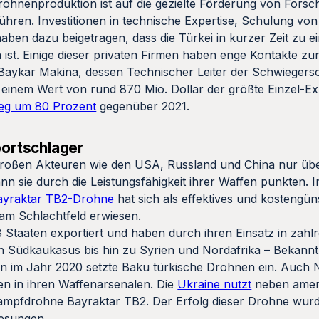
 Drohnenproduktion ist auf die gezielte Förderung von Fors
hren. Investitionen in technische Expertise, Schulung vo
aben dazu beigetragen, dass die Türkei in kurzer Zeit zu e
 ist. Einige dieser privaten Firmen haben enge Kontakte zu
Baykar Makina, dessen Technischer Leiter der Schwiegerso
inem Wert von rund 870 Mio. Dollar der größte Einzel-Exp
ieg um 80 Prozent
gegenüber 2021.
portschlager
großen Akteuren wie den USA, Russland und China nur übe
ann sie durch die Leistungsfähigkeit ihrer Waffen punkten. 
ayraktar TB2-Drohne
hat sich als effektives und kostengüns
m Schlachtfeld erwiesen.
 Staaten exportiert und haben durch ihren Einsatz in zahlr
n Südkaukasus bis hin zu Syrien und Nordafrika – Bekannth
n im Jahr 2020 setzte Baku türkische Drohnen ein. Auch
n in ihren Waffenarsenalen. Die
Ukraine nutzt
neben amer
ampfdrohne Bayraktar TB2. Der Erfolg dieser Drohne wurd
esungen.