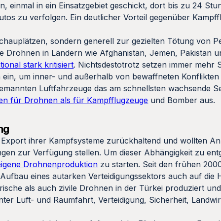
einmal in ein Einsatzgebiet geschickt, dort bis zu 24 Stun
tos zu verfolgen. Ein deutlicher Vorteil gegenüber Kampff
.
hauplätzen, sondern generell zur gezielten Tötung von 
te Drohnen in Ländern wie Afghanistan, Jemen, Pakistan u
onal stark kritisiert
. Nichtsdestotrotz setzen immer mehr 
n ein, um inner- und außerhalb von bewaffneten Konflikte
nbemannten Luftfahrzeuge das am schnellsten wachsende S
ten für Drohnen als für Kampfflugzeuge
und Bomber aus.
ng
m Export ihrer Kampfsysteme zurückhaltend und wollten An
gen zur Verfügung stellen. Um dieser Abhängigkeit zu ent
eigene Drohnenproduktion
zu starten. Seit den frühen 200
Aufbau eines autarken Verteidigungssektors auch auf die 
sche als auch zivile Drohnen in der Türkei produziert und 
r Luft- und Raumfahrt, Verteidigung, Sicherheit, Landwir