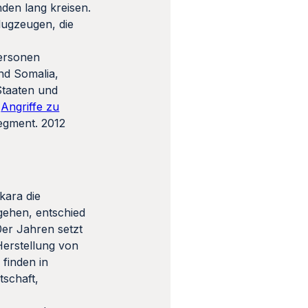
den lang kreisen.
lugzeugen, die
Personen
nd Somalia,
Staaten und
n
Angriffe zu
egment. 2012
kara die
gehen, entschied
0er Jahren setzt
Herstellung von
finden in
tschaft,