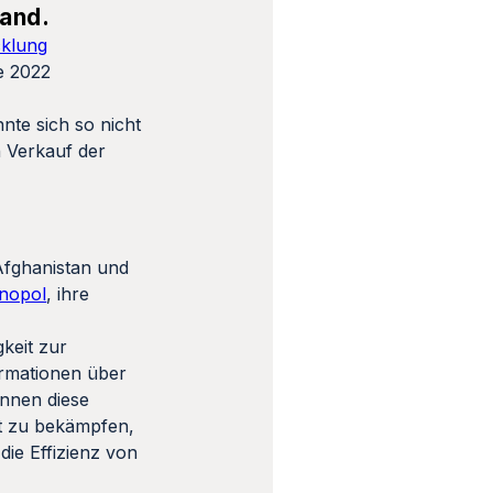
land.
cklung
e 2022
nte sich so nicht
 Verkauf der
Afghanistan und
onopol
, ihre
gkeit zur
ormationen über
önnen diese
ft zu bekämpfen,
die Effizienz von