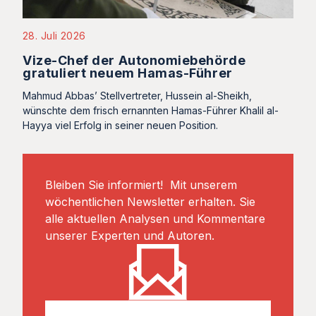
28. Juli 2026
Vize-Chef der Autonomiebehörde
gratuliert neuem Hamas-Führer
Mahmud Abbas’ Stellvertreter, Hussein al-Sheikh,
wünschte dem frisch ernannten Hamas-Führer Khalil al-
Hayya viel Erfolg in seiner neuen Position.
Bleiben Sie informiert! Mit unserem
wöchentlichen Newsletter erhalten. Sie
alle aktuellen Analysen und Kommentare
unserer Experten und Autoren.