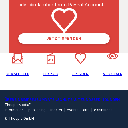
oder direkt über Ihren PayPal Account.
JETZT SPENDEN
NEWSLETTER
LEXIKON
SPENDEN
MENA TALK
ÜBER UNS
IMPRESSUM
DATENSCHUTZ
NUTZUNGSBEDINGUNGEN
ThespisMedia™
information | publishing | theater | events | arts | exhibitions
© Thespis GmbH