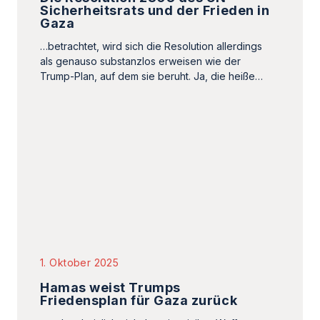
Sicherheitsrats und der Frieden in
Gaza
…betrachtet, wird sich die Resolution allerdings
als genauso substanzlos erweisen wie der
Trump-Plan, auf dem sie beruht. Ja, die heiße…
1. Oktober 2025
Hamas weist Trumps
Friedensplan für Gaza zurück
…wahrscheinlich nicht bereit sei, ihre Waffen
abzugeben bzw. zu übergeben, was eine
zentrale Bedingung von Trumps Plan darstellt.
Auch gegen…