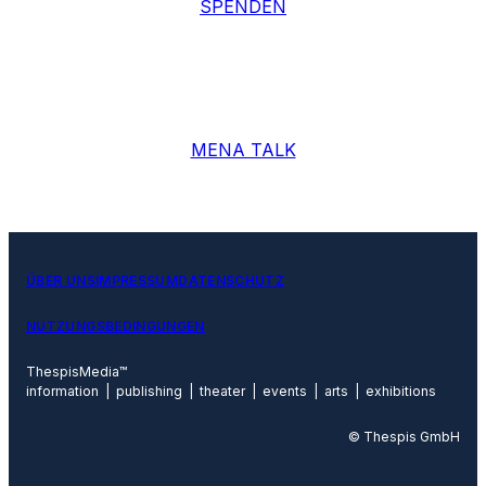
ÜBER UNS
IMPRESSUM
DATENSCHUTZ
NUTZUNGSBEDINGUNGEN
ThespisMedia™
information | publishing | theater | events | arts | exhibitions
© Thespis GmbH