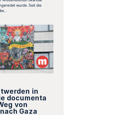
ngeredet wurde. Seit die
die…
twerden in
Die documenta
Weg von
 nach Gaza