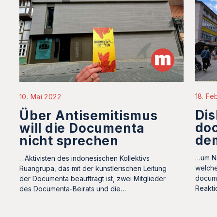
18. Fe
10. Mai 2022
Dis
Über Antisemitismus
do
will die Documenta
de
nicht sprechen
…um Ni
…Aktivisten des indonesischen Kollektivs
welche
Ruangrupa, das mit der künstlerischen Leitung
docume
der Documenta beauftragt ist, zwei Mitglieder
Reakt
des Documenta-Beirats und die…