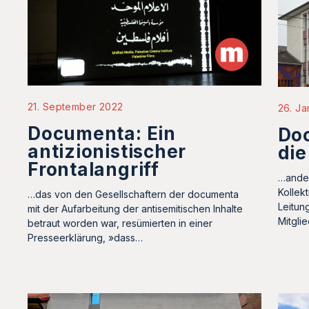
21. September 2022
26. Ja
Documenta: Ein
Do
antizionistischer
die
Frontalangriff
…ander
Kollek
…das von den Gesellschaftern der documenta
Leitun
mit der Aufarbeitung der antisemitischen Inhalte
Mitgli
betraut worden war, resümierten in einer
Presseerklärung, »dass…