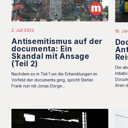
2. Juli 2022
19. Ja
Antisemitismus auf der
Do
documenta: Ein
Ant
Skandal mit Ansage
Re
(Teil 2)
Die ak
Initiat
Nachdem es in Teil 1 um die Entwicklungen im
Docume
Vorfeld der documenta ging, spricht Stefan
ihren 
Frank nun mit Jonas Dörge…