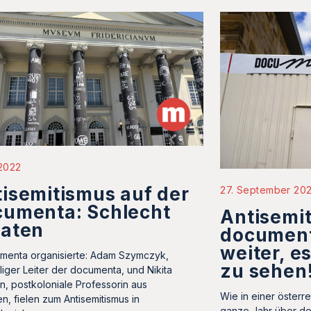
 2022
isemitismus auf der
27. September 20
cumenta: Schlecht
Antisemit
raten
document
weiter, es
enta organisierte: Adam Szymczyk,
zu sehen
iger Leiter der documenta, und Nikita
, postkoloniale Professorin aus
Wie in einer österr
n, fielen zum Antisemitismus in
ganze Jahr über de