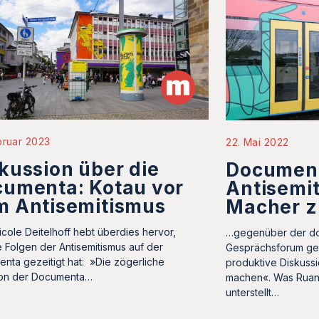
bruar 2023
22. Mai 2022
kussion über die
Documen
cumenta: Kotau vor
Antisemit
m Antisemitismus
Macher z
cole Deitelhoff hebt überdies hervor,
…gegenüber der do
 Folgen der Antisemitismus auf der
Gesprächsforum ge
nta gezeitigt hat: »Die zögerliche
produktive Diskuss
ion der Documenta…
machen«. Was Ruang
unterstellt…