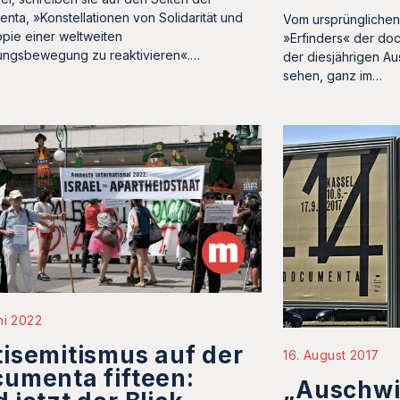
nta, »Konstellationen von Solidarität und
Vom ursprüngliche
opie einer weltweiten
»Erfinders« der doc
ungsbewegung zu reaktivieren«.…
der diesjährigen Au
sehen, ganz im…
ni 2022
isemitismus auf der
16. August 2017
umenta fifteen:
„Auschwi