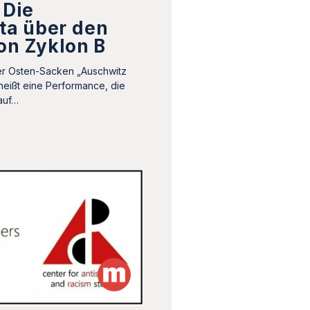
 Die
a über den
on Zyklon B
r Osten-Sacken „Auschwitz
heißt eine Performance, die
auf…