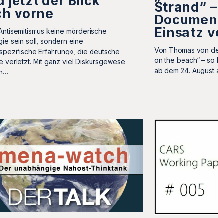
 jetzt der Blick
Strand“ –
ch vorne
Document
Einsatz v
ntisemitismus keine mörderische
gie sein soll, sondern eine
Von Thomas von de
rspezifische Erfahrung«, die deutsche
on the beach“ – so 
e verletzt. Mit ganz viel Diskursgewese
ab dem 24. August 
n…