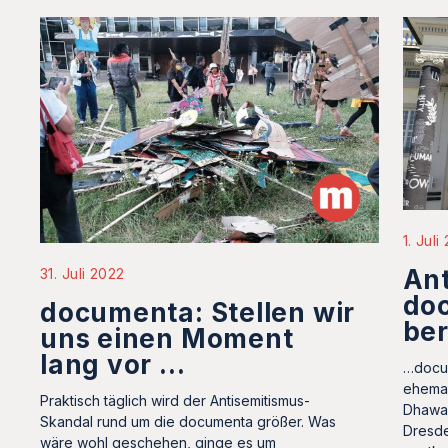
1. Juli
Ant
31. Juli 2022
do
documenta: Stellen wir
be
uns einen Moment
lang vor …
…docum
ehemal
Praktisch täglich wird der Antisemitismus-
Dhawan
Skandal rund um die documenta größer. Was
Dresde
wäre wohl geschehen, ginge es um