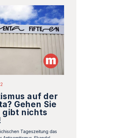
22
ismus auf der
a? Gehen Sie
 gibt nichts
!
eichischen Tageszeitung das
r Antisemitismus-Skandal