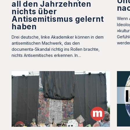
Und
all den Jahrzehnten
na
nichts über
Antisemitismus gelernt
Wenn A
haben
Ideolo
»kultu
Gefühl
Drei deutsche, linke Akademiker können in dem
werde
antisemitischen Machwerk, das den
documenta-Skandal richtig ins Rollen brachte,
nichts Antisemitisches erkennen. In…