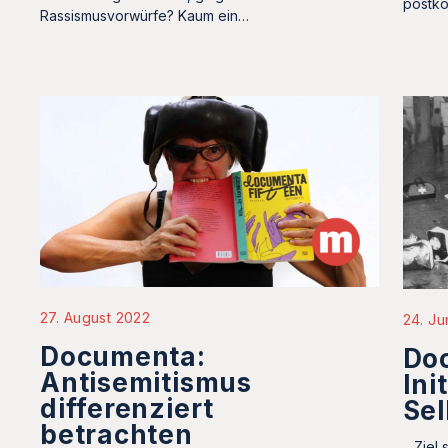
postko
Rassismusvorwürfe? Kaum ein…
27. August 2022
24. Ju
Documenta:
Do
Antisemitismus
Ini
differenziert
Sel
betrachten
…Ziel 