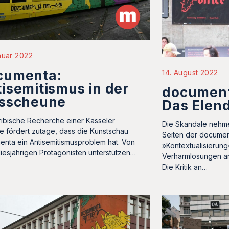
nuar 2022
cumenta:
14. August 2022
isemitismus in der
document
isscheune
Das Elend
ribische Recherche einer Kasseler
Die Skandale nehm
ive fördert zutage, dass die Kunstschau
Seiten der docume
nta ein Antisemitismusproblem hat. Von
»Kontextualisierun
diesjährigen Protagonisten unterstützen…
Verharmlosungen an
Die Kritik an…