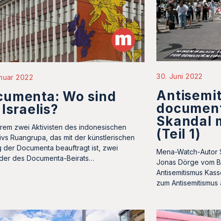
30. Juni 2022
nuar 2022
Antisemit
cumenta: Wo sind
document
 Israelis?
Skandal 
em zwei Aktivisten des indonesischen
(Teil 1)
tivs Ruangrupa, das mit der künstlerischen
g der Documenta beauftragt ist, zwei
Mena-Watch-Autor St
eder des Documenta-Beirats…
Jonas Dörge vom B
Antisemitismus Kas
zum Antisemitismus