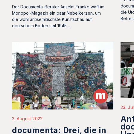
docume
Der Documenta-Berater Anselm Franke wirft im
die Ut
Monopol-Magazin ein paar Nebelkerzen, um
Befrei
die wohl antisemitischste Kunstschau auf
deutschem Boden seit 1945…
23. Ju
Ant
2. August 2022
doc
documenta: Drei, die in