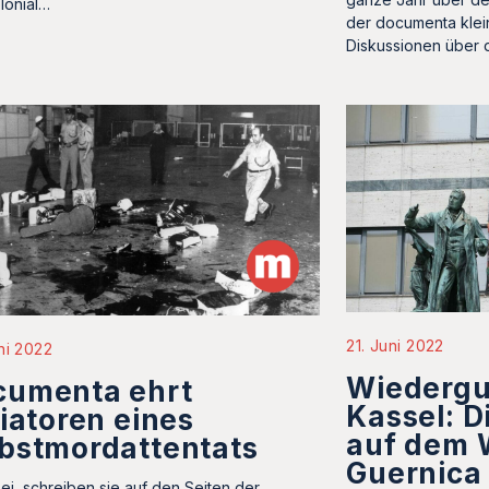
lonial…
der documenta klei
Diskussionen über 
21. Juni 2022
ni 2022
Wiedergu
cumenta ehrt
Kassel: 
tiatoren eines
auf dem 
bstmordattentats
Guernica
sei, schreiben sie auf den Seiten der