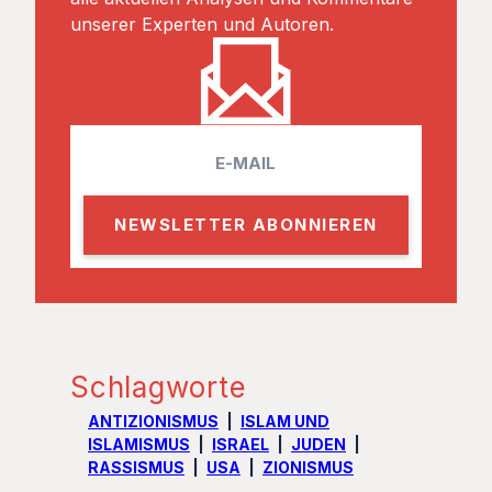
unserer Experten und Autoren.
E
m
a
i
l
Schlagworte
ANTIZIONISMUS
ISLAM UND
ISLAMISMUS
ISRAEL
JUDEN
RASSISMUS
USA
ZIONISMUS