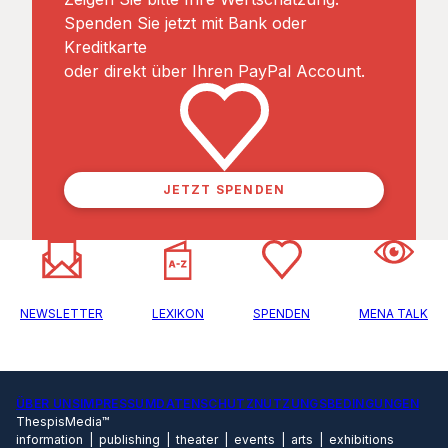
Spenden Sie jetzt mit Bank oder
Kreditkarte
oder direkt über Ihren PayPal Account.
JETZT SPENDEN
NEWSLETTER
LEXIKON
SPENDEN
MENA TALK
ÜBER UNS
IMPRESSUM
DATENSCHUTZ
NUTZUNGSBEDINGUNGEN
ThespisMedia™
information | publishing | theater | events | arts | exhibitions