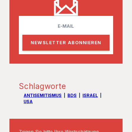
E
m
a
i
l
Schlagworte
ANTISEMITISMUS
BDS
ISRAEL
USA
Zeigen Sie bitte Ihre Wertschätzung.