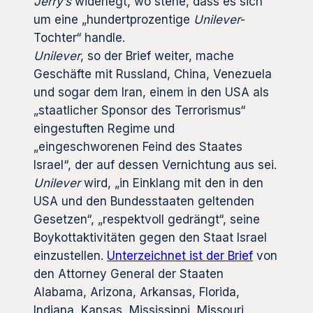
Jerry’s
widerlegt, wo stehe, dass es sich
um eine „hundertprozentige
Unilever
-
Tochter“ handle.
Unilever
, so der Brief weiter, mache
Geschäfte mit Russland, China, Venezuela
und sogar dem Iran, einem in den USA als
„staatlicher Sponsor des Terrorismus“
eingestuften Regime und
„eingeschworenen Feind des Staates
Israel“, der auf dessen Vernichtung aus sei.
Unilever
wird, „in Einklang mit den in den
USA und den Bundesstaaten geltenden
Gesetzen“, „respektvoll gedrängt“, seine
Boykottaktivitäten gegen den Staat Israel
einzustellen.
Unterzeichnet ist der Brief
von
den Attorney General der Staaten
Alabama, Arizona, Arkansas, Florida,
Indiana, Kansas, Mississippi, Missouri,