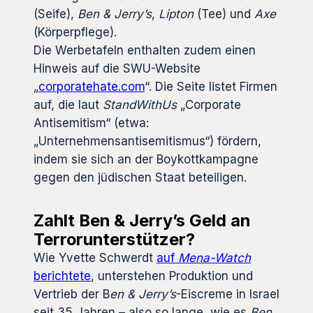
(Seife),
Ben & Jerry’s
,
Lipton
(Tee) und
Axe
(Körperpflege).
Die Werbetafeln enthalten zudem einen
Hinweis auf die SWU-Website
„
corporatehate.com
“. Die Seite listet Firmen
auf, die laut
StandWithUs
„Corporate
Antisemitism“ (etwa:
„Unternehmensantisemitismus“) fördern,
indem sie sich an der Boykottkampagne
gegen den jüdischen Staat beteiligen.
Zahlt Ben & Jerry’s Geld an
Terrorunterstützer?
Wie Yvette Schwerdt
auf
Mena-Watch
berichtete
, unterstehen Produktion und
Vertrieb der B
en & Jerry’s
-Eiscreme in Israel
seit 35 Jahren – also so lange, wie es
Ben