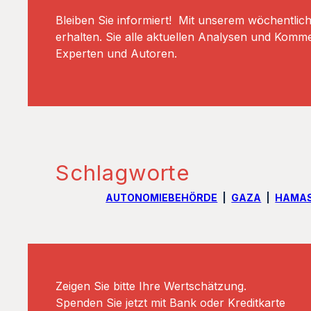
Bleiben Sie informiert! Mit unserem wöchentlic
erhalten. Sie alle aktuellen Analysen und Komm
Experten und Autoren.
Schlagworte
AUTONOMIEBEHÖRDE
GAZA
HAMA
Zeigen Sie bitte Ihre Wertschätzung.
Spenden Sie jetzt mit Bank oder Kreditkarte