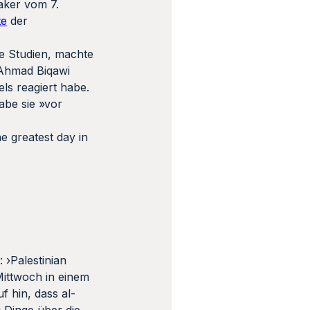
aker vom 7.
te
der
he Studien, machte
 Ahmad Biqawi
ls reagiert habe.
abe sie »vor
e greatest day in
 ›Palestinian
Mittwoch in einem
f hin, dass al-
i Dinge über die