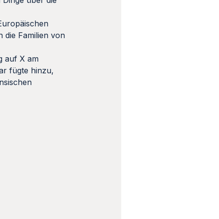
 Europäischen
n die Familien von
ag auf X am
r fügte hinzu,
ensischen