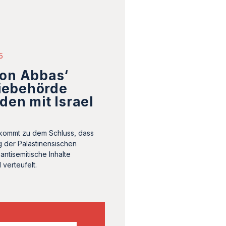
5
von Abbas‘
iebehörde
eden mit Israel
kommt zu dem Schluss, dass
ng der Palästinensischen
ntisemitische Inhalte
 verteufelt.