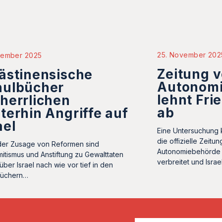
25. November 202
zember 2025
Zeitung 
ästinensische
Autonom
hulbücher
lehnt Fri
herrlichen
ab
terhin Angriffe auf
ael
Eine Untersuchung 
die offizielle Zeitu
der Zusage von Reformen sind
Autonomiebehörde a
mitismus und Anstiftung zu Gewalttaten
verbreitet und Israel
ber Israel nach wie vor tief in den
büchern…