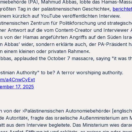
nomiebehörde (PA), Mahmud Abbas, lobte das Hamas-Mass
rößten Tag in der palästinensischen Geschichte«,
berichte
einem kürzlich auf YouTube veröffentlichten Interview.
tinensischen Zentrum für Politikforschung und strategisc
iner Antwort auf die vom Content-Creator und Interviewer
s von der Hamas angeführten Angriffs auf den Süden Israe
n Abbas’ wider, sondern erklärte auch, der PA-Präsident h
in einem kleinen oder privaten Rahmen«.
bbas, applauded the October 7 massacre, saying "it was th
estinian Authority" to be? A terror worshiping authority.
.com/a4CnwCyExt
ember 17, 2025
hen von der ›Palästinensischen Autonomiebehörde‹ [englisch:
e Autorität«, fragte das israelische Außenministerium am 
t aus dem Interview begleitete. Das Ministerium wies darau
er-Arafat-Stiftung ist und erklärte, er »wisse ein oder zwe