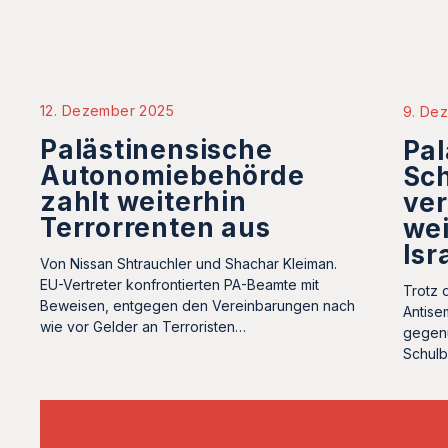
12. Dezember 2025
9. De
Palästinensische
Pal
Autonomiebehörde
Sc
zahlt weiterhin
ver
Terrorrenten aus
wei
Isr
Von Nissan Shtrauchler und Shachar Kleiman.
EU-Vertreter konfrontierten PA-Beamte mit
Trotz 
Beweisen, entgegen den Vereinbarungen nach
Antise
wie vor Gelder an Terroristen…
gegenü
Schul