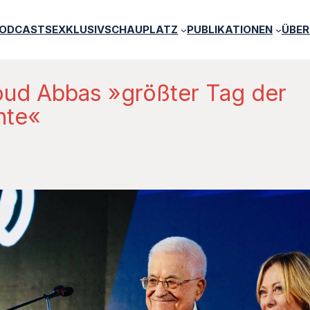
PODCASTS
EXKLUSIV
SCHAUPLATZ
PUBLIKATIONEN
ÜBER
oud Abbas »größter Tag der
hte«