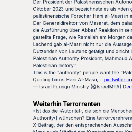
Der Präsident der Palästinensischen Auto
Oktober 2023 und bezeichnete es als »den g
palästinensische Forscher Hani al-Masri in 
Der Generaldirektor von Masarat, dem paläs
die Ausführung über Abbas’ Reaktion in se
gestellte Frage, wie Ramallah am Morgen de
Lachend gab al-Masri nicht nur die Aussage
Dutzenden von Leuten« getätigt und »nicht 
Palestinian Authority President, Mahmoud A
Palestinian history."
This is the “authority” people want the "Pal
Quoting him is Hani Al-Masri,…
pic.twitter
— Israel Foreign Ministry (@IsraelMFA)
Dec
Weiterhin Terrorrenten
»Ist das die ›Autorität‹, die sich die Mensc
Authority‹] wünschen? Eine terrorverehrend
X-Beitrag, der den entsprechenden Ausschnit
Masri auch Mitglied des Kuratoriums der Yass