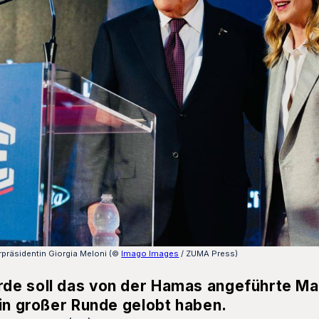
präsidentin Giorgia Meloni (©
Imago Images
/ ZUMA Press)
rde soll das von der Hamas angeführte M
 in großer Runde gelobt haben.