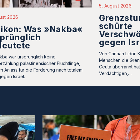
5. August 2026
Grenzstu
ust 2026
schürte
xikon: Was »Nakba«
Verschwö
prünglich
gegen Isr
deutete
Von Canaan Lidor. 
kba war ursprünglich keine
Menschen die Gren
rzählung palästinensischer Flüchtlinge,
Ceuta überrannt ha
n Anlass für die Forderung nach totalem
Verdächtigen,…
gegen Israel.