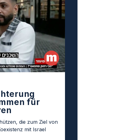
chterung
immen für
ren
hützen, die zum Ziel von
oexistenz mit Israel