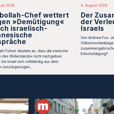
ust 2026
4. August 2026
bollah-Chef wettert
Der Zus
gen »Demütigung«
der Verl
ch israelisch-
Israels
anesische
Von Andrew Fox. J
spräche
Völkermordanklage 
zusammengebrochen
lah-Führer deutete an, dass die iranische
Entschuldigung?
 des Widerstands« nicht nachgeben
 bis Israel sich vollständig aus dem
on zurückgezogen…