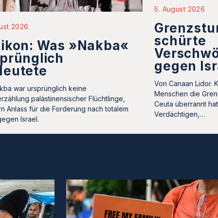
5. August 2026
Grenzstu
ust 2026
schürte
xikon: Was »Nakba«
Verschwö
prünglich
gegen Isr
deutete
Von Canaan Lidor. 
kba war ursprünglich keine
Menschen die Gren
rzählung palästinensischer Flüchtlinge,
Ceuta überrannt ha
n Anlass für die Forderung nach totalem
Verdächtigen,…
gegen Israel.