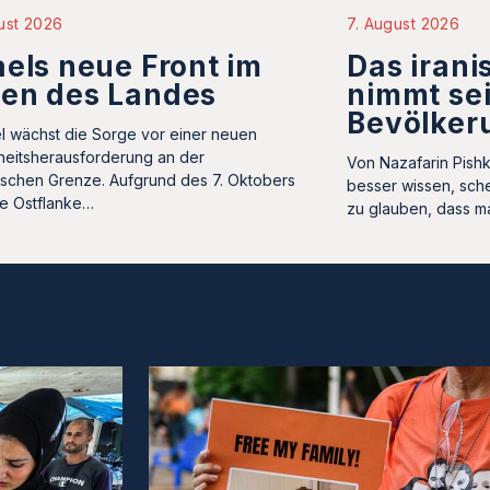
7. August 2026
ust 2026
Das iran
aels neue Front im
nimmt se
ten des Landes
Bevölkeru
ael wächst die Sorge vor einer neuen
heitsherausforderung an der
Von Nazafarin Pishk
ischen Grenze. Aufgrund des 7. Oktobers
besser wissen, sch
ie Ostflanke…
zu glauben, dass m