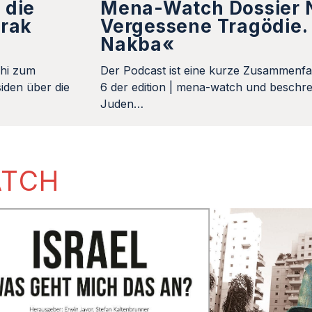
 die
Mena-Watch Dossier N
Irak
Vergessene Tragödie. 
Nakba«
khi zum
Der Podcast ist eine kurze Zusammenfa
iden über die
6 der edition | mena-watch und beschrei
Juden…
ATCH