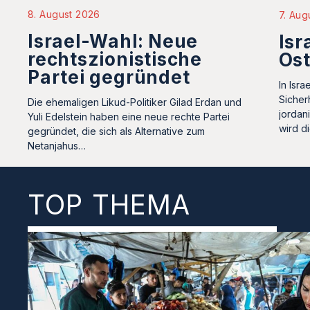
8. August 2026
7. Aug
Israel-Wahl: Neue
Isr
rechtszionistische
Os
Partei gegründet
In Isr
Sicher
Die ehemaligen Likud-Politiker Gilad Erdan und
jordan
Yuli Edelstein haben eine neue rechte Partei
wird d
gegründet, die sich als Alternative zum
Netanjahus…
TOP THEMA