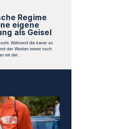
ische Regime
ine eigene
ng als Geisel
oohi. Während die Iraner es
eint der Westen immer noch
an mit der…