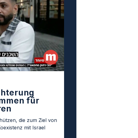
chterung
immen für
ren
hützen, die zum Ziel von
oexistenz mit Israel