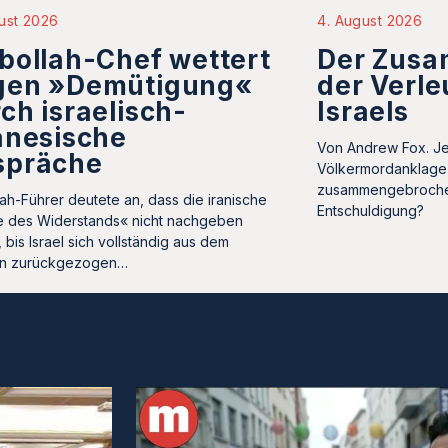
ust 2026
4. August 2026
bollah-Chef wettert
Der Zus
gen »Demütigung«
der Verl
ch israelisch-
Israels
anesische
Von Andrew Fox. J
spräche
Völkermordanklage 
zusammengebrochen
lah-Führer deutete an, dass die iranische
Entschuldigung?
 des Widerstands« nicht nachgeben
 bis Israel sich vollständig aus dem
on zurückgezogen…