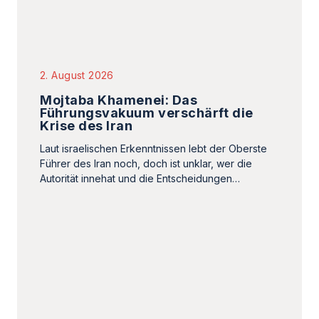
Krise des Iran
Laut israelischen Erkenntnissen lebt der Oberste
Führer des Iran noch, doch ist unklar, wer die
Autorität innehat und die Entscheidungen…
1. August 2026
Der mehrdimensionale Krieg des
Iran
Von Kazem Moussavi. Die Islamische Republik
Iran führt keinen isolierten Krieg gegen die USA.