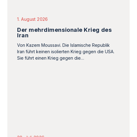
Sie führt einen Krieg gegen die…
30. Juli 2026
100-Dollar-Gehälter für
Pflegekräfte: Die tiefe Krise im
iranischen Gesundheitssystem
Der Iran steht vor einer beispiellosen Krise im
Pflegebereich, die sich in niedrigen Löhnen,
Kündigungswellen und gravierendem
Personalmangel widerspiegelt.