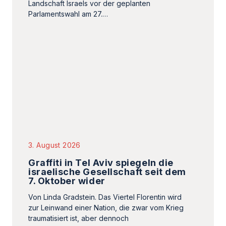
3. August 2026
Graffiti in Tel Aviv spiegeln die
israelische Gesellschaft seit dem
7. Oktober wider
Von Linda Gradstein. Das Viertel Florentin wird
zur Leinwand einer Nation, die zwar vom Krieg
traumatisiert ist, aber dennoch
widerstandsfähig…
Israel
»Die Familie Bibas ist ein Symbol
für das Leid der Opfer des 7.
Oktober 2023«
Elisa Mercier,
2. August 2026