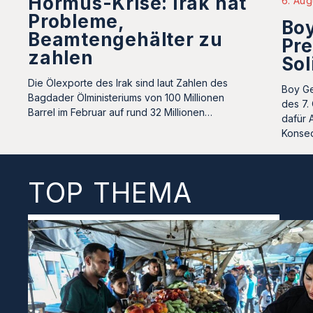
Hormus-Krise: Irak hat
6. Aug
Probleme,
Boy
Beamtengehälter zu
Pre
zahlen
Sol
Die Ölexporte des Irak sind laut Zahlen des
Boy Ge
Bagdader Ölministeriums von 100 Millionen
des 7.
Barrel im Februar auf rund 32 Millionen…
dafür 
Konse
TOP THEMA