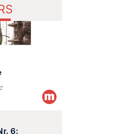
RS
r. 6: