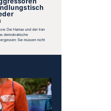
ggressoren
ndlungstisch
eder
n
tow. Die Hamas und der Iran
as demokratische
vergessen: Sie müssen nicht