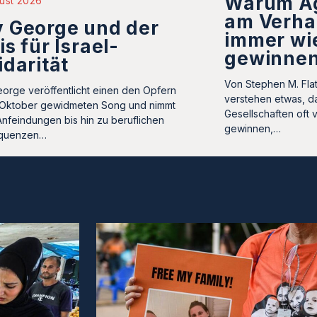
Warum A
ust 2026
am Verha
 George und der
immer wi
is für Israel-
gewinne
idarität
Von Stephen M. Fla
orge veröffentlicht einen den Opfern
verstehen etwas, d
 Oktober gewidmeten Song und nimmt
Gesellschaften oft 
Anfeindungen bis hin zu beruflichen
gewinnen,…
quenzen…