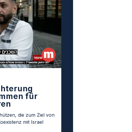
chterung
immen für
ren
hützen, die zum Ziel von
oexistenz mit Israel