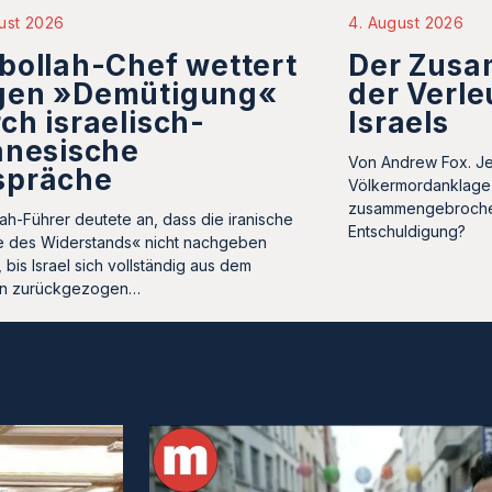
ust 2026
4. August 2026
bollah-Chef wettert
Der Zus
gen »Demütigung«
der Verl
ch israelisch-
Israels
anesische
Von Andrew Fox. J
spräche
Völkermordanklage 
zusammengebrochen
lah-Führer deutete an, dass die iranische
Entschuldigung?
 des Widerstands« nicht nachgeben
 bis Israel sich vollständig aus dem
on zurückgezogen…