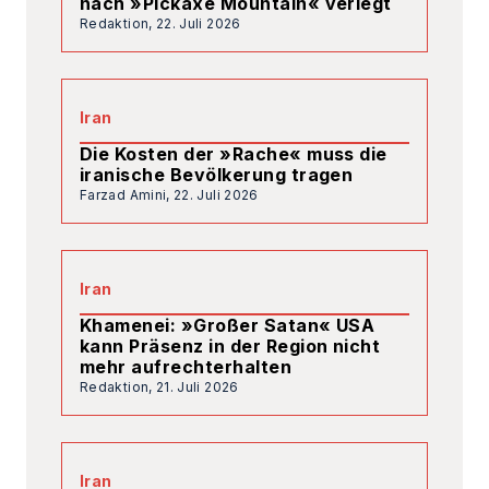
iranische Bevölkerung tragen
Farzad Amini,
22. Juli 2026
Iran
Khamenei: »Großer Satan« USA
kann Präsenz in der Region nicht
mehr aufrechterhalten
Redaktion,
21. Juli 2026
Iran
Die Bahai als Sündenböcke: Wie
das iranische Regime eine alte
Verschwörungserzählung neu
belebt
Lisa Vavra,
21. Juli 2026