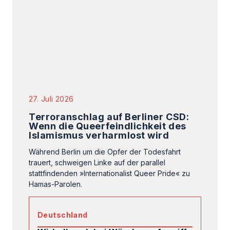
27. Juli 2026
Terroranschlag auf Berliner CSD:
Wenn die Queerfeindlichkeit des
Islamismus verharmlost wird
Während Berlin um die Opfer der Todesfahrt
trauert, schweigen Linke auf der parallel
stattfindenden »Internationalist Queer Pride« zu
Hamas-Parolen.
Deutschland
Wirbelbruch bei Würzburg: Angriff
auf Mitglied der Deutsch-
Israelischen Gesellschaft
Michaela Dudley,
23. Juli 2026
Deutschland