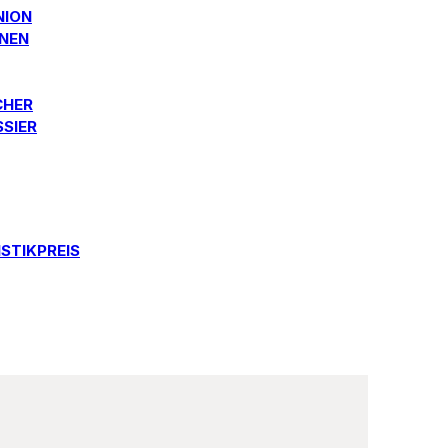
NION
ONEN
CHER
SSIER
STIKPREIS