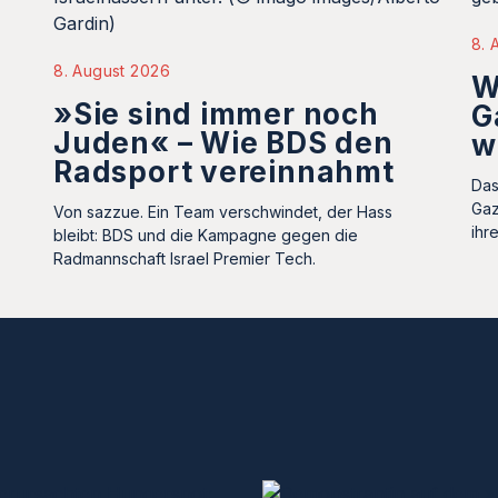
8. 
8. August 2026
W
»Sie sind immer noch
G
Juden« – Wie BDS den
w
Radsport vereinnahmt
Das
Gaz
Von sazzue. Ein Team verschwindet, der Hass
ihr
bleibt: BDS und die Kampagne gegen die
Radmannschaft Israel Premier Tech.