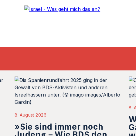
8. 
8. August 2026
W
»Sie sind immer noch
G
Juden« – Wie BDS den
w